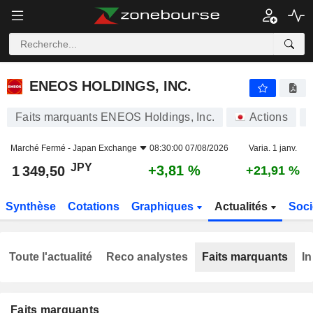
ENEOS HOLDINGS, INC.
1 349,50
¥
+3,81 %
ENEOS HOLDINGS, INC.
Faits marquants ENEOS Holdings, Inc.
Actions
Marché Fermé -
Japan Exchange
08:30:00 07/08/2026
Varia. 1 janv.
JPY
+3,81 %
1 349,50
+21,91 %
Synthèse
Cotations
Graphiques
Actualités
Soci
Toute l'actualité
Reco analystes
Faits marquants
In
Faits marquants