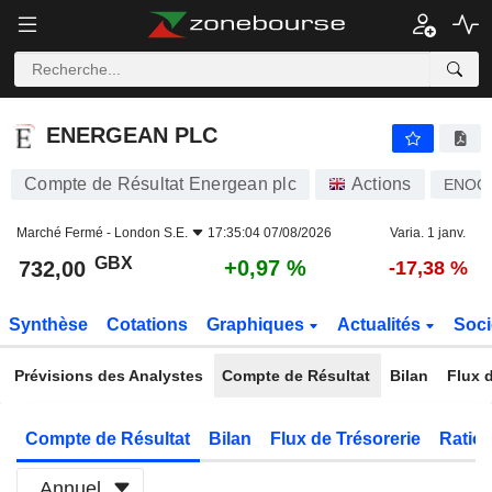
ENERGEAN PLC
732,00
p
+0,97 %
ENERGEAN PLC
Compte de Résultat Energean plc
Actions
ENOG
Marché Fermé -
London S.E.
17:35:04 07/08/2026
Varia. 1 janv.
GBX
+0,97 %
732,00
-17,38 %
Synthèse
Cotations
Graphiques
Actualités
Soci
Prévisions des Analystes
Compte de Résultat
Bilan
Flux d
Compte de Résultat
Bilan
Flux de Trésorerie
Ratios
Annuel