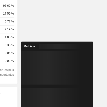
95,62 %
17,59 %
5,77 %
2,19 %
1,85 %
0,33 %
Ma Liste
0,05 %
0,03 %
ns les plus
importantes
s