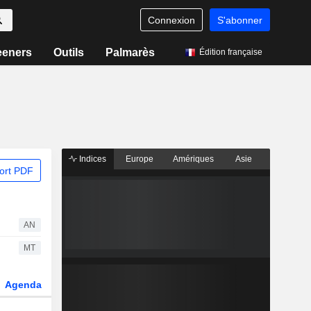
Connexion
S'abonner
eeners
Outils
Palmarès
Édition française
Indices
Europe
Amériques
Asie
ort PDF
AN
MT
Agenda
Secteur
Dérivés
Fonds et ETFs