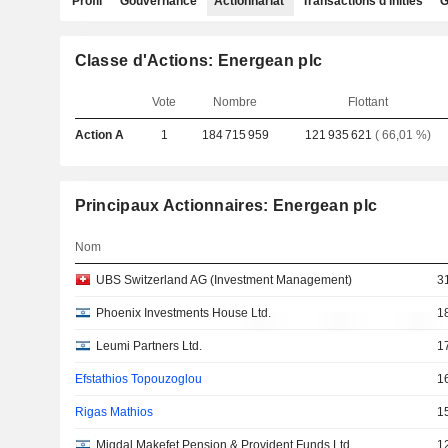
Profil
Gouvernance
Actionnariat
Transactions d'initiés
G
Classe d'Actions: Energean plc
Vote
Nombre
Flottant
Action A
1
184 715 959
121 935 621
( 66,01 %)
Principaux Actionnaires: Energean plc
Nom
UBS Switzerland AG (Investment Management)
3
Phoenix Investments House Ltd.
1
Leumi Partners Ltd.
1
Efstathios Topouzoglou
1
Rigas Mathios
1
Migdal Makefet Pension & Provident Funds Ltd.
1