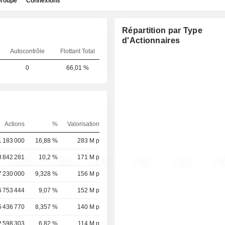
roupe
Connexions
Répartition par Type
d'Actionnaires
Autocontrôle
Flottant Total
0
66,01 %
Actions
%
Valorisation
1 183 000
16,88 %
283 M p
8 842 281
10,2 %
171 M p
7 230 000
9,328 %
156 M p
6 753 444
9,07 %
152 M p
5 436 770
8,357 %
140 M p
2 598 303
6,82 %
114 M p