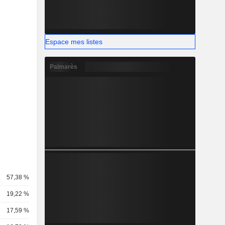
Espace mes listes
Palmarès
57,38 %
19,22 %
17,59 %