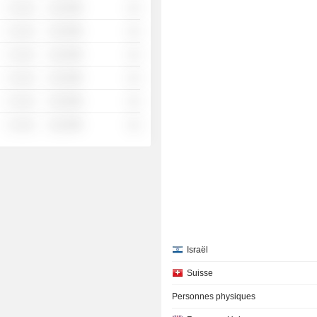
░ ░░░
░░░░%
░░
░ ░░░
░░░░%
░░
░ ░░░
░░░░%
░░
░ ░░░
░░░░%
░░
░ ░░░
░░░░%
░░
░ ░░░
░░░░%
░░
Israël
Suisse
Personnes physiques