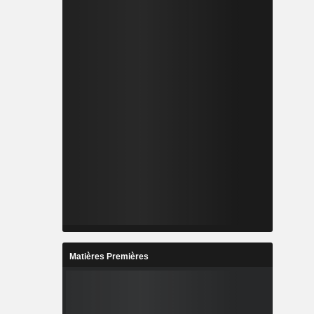
r, North El
us et North
Matières Premières