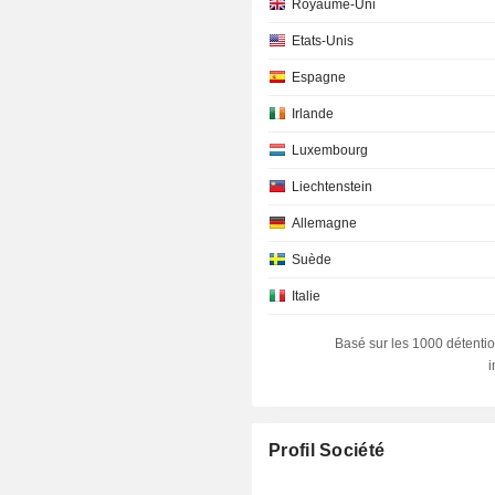
Royaume-Uni
Etats-Unis
Espagne
Irlande
Luxembourg
Liechtenstein
Allemagne
Suède
Italie
Japon
Basé sur les 1000 détentio
Danemark
Australie
France
Profil Société
Canada