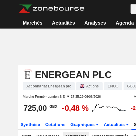
Marchés
Actualités
Analyses
Agenda
ENERGEAN PLC
Actionnariat Energean plc
Actions
ENOG
GB0
Marché Fermé -
London S.E.
17:35:29 06/08/2026
V
725,00
-0,48 %
GBX
-
Synthèse
Cotations
Graphiques
Actualités