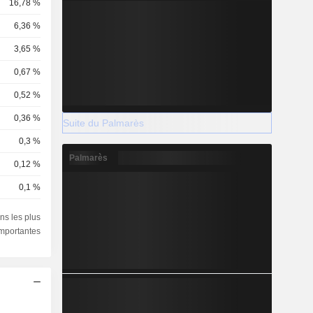
16,78 %
6,36 %
3,65 %
0,67 %
0,52 %
0,36 %
Suite du Palmarès
0,3 %
Palmarès
0,12 %
0,1 %
0,1 %
ns les plus
importantes
0,06 %
0,04 %
0,03 %
0,03 %