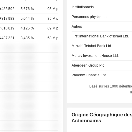
Institutionnels
0 483 592
5,676 %
95 M p
Personnes physiques
9 317 983
5,044 %
85 M p
Autres
7 618 819
4,125 %
69 M p
First International Bank of Israel Ltd.
6 437 321
3,485 %
58 M p
Mizrahi Tefahot Bank Ltd.
░ ░░░
░░░░%
░░
Meitav Investment House Ltd.
░ ░░░
░░░░%
░░
Aberdeen Group Plc
░ ░░░
░░░░%
░░
Phoenix Financial Ltd.
░ ░░░
░░░░%
░░
Basé sur les 1000 détentio
░ ░░░
░░░░%
░░
░ ░░░
░░░░%
░░
░ ░░░
░░░░%
░░
Origine Géographique de
░ ░░░
░░░░%
░░
Actionnaires
░ ░░░
░░░░%
░░