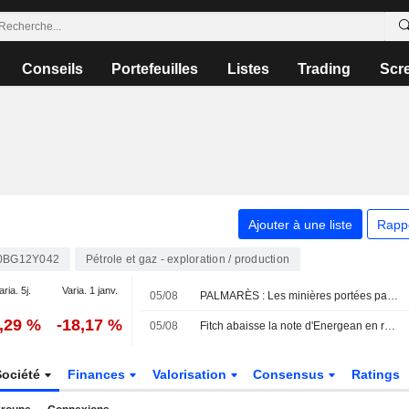
Conseils
Portefeuilles
Listes
Trading
Scr
Ajouter à une liste
Rapp
0BG12Y042
Pétrole et gaz - exploration / production
aria. 5j.
Varia. 1 janv.
05/08
PALMARÈS : Les minières portées par le rallye des métaux ; Next relève encore ses prévisions
2,29 %
-18,17 %
05/08
Fitch abaisse la note d'Energean en raison de performances opérationnelles décevantes
Société
Finances
Valorisation
Consensus
Ratings