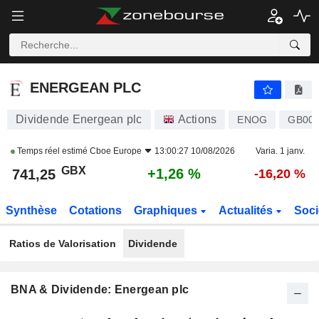
ENERGEAN PLC
741,25
p
+1,26 %
ENERGEAN PLC
Dividende Energean plc
Actions
ENOG
GB00
Temps réel estimé
Cboe Europe
13:00:27 10/08/2026
Varia. 1 janv.
GBX
+1,26 %
741,25
-16,20 %
Synthèse
Cotations
Graphiques
Actualités
Soci
Ratios de Valorisation
Dividende
BNA & Dividende: Energean plc