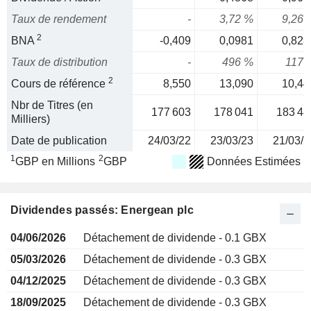
Taux de rendement
-
3,72 %
9,26 
2
BNA
-0,409
0,0981
0,828
Taux de distribution
-
496 %
117 
2
Cours de référence
8,550
13,090
10,44
Nbr de Titres (en
177 603
178 041
183 48
Milliers)
Date de publication
24/03/22
23/03/23
21/03/2
1
2
GBP en Millions
GBP
Données Estimées
Dividendes passés: Energean plc
04/06/2026
Détachement de dividende - 0.1 GBX
05/03/2026
Détachement de dividende - 0.3 GBX
04/12/2025
Détachement de dividende - 0.3 GBX
18/09/2025
Détachement de dividende - 0.3 GBX