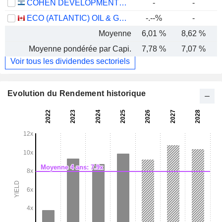
COHEN DEVELOPMENT GAS & OIL LTD.
-
-
ECO (ATLANTIC) OIL & GAS LTD.
-.--%
-
Moyenne
6,01 %
8,62 %
Moyenne pondérée par Capi.
7,78 %
7,07 %
Voir tous les dividendes sectoriels
Evolution du Rendement historique