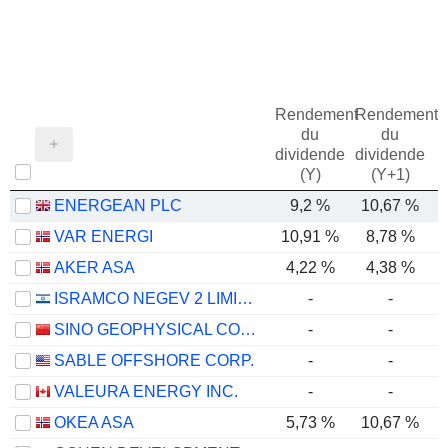
Rendement
Rendement
du
du
dividende
dividende
(Y)
(Y+1)
ENERGEAN PLC
9,2 %
10,67 %
VAR ENERGI
10,91 %
8,78 %
AKER ASA
4,22 %
4,38 %
ISRAMCO NEGEV 2 LIMITED PARTNERSHIP
-
-
SINO GEOPHYSICAL CO., LTD
-
-
SABLE OFFSHORE CORP.
-
-
VALEURA ENERGY INC.
-
-
OKEA ASA
5,73 %
10,67 %