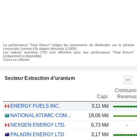
La performance "Total Return" intègre les versements de dividendes sur la période
concernée, comme s'ils étaient réinvestis à 100%.
Les valeurs annotées (TR) sont affichées avec leur performance "Total Return"
(uniquement si disponible)
Cours en clôtures
Secteur Extraction d'uranium
Croissanc
Capi.
Revenus
ENERGY FUELS INC.
3,11 Md
NATIONAL ATOMIC COMPANY KAZATOMPROM
18,06 Md
NEXGEN ENERGY LTD.
6,73 Md
-
PALADIN ENERGY LTD
3,17 Md