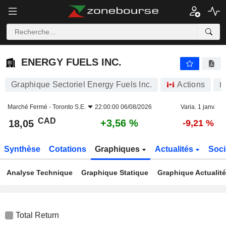
ENERGY FUELS INC.
18,05
$
+3,56 %
ENERGY FUELS INC.
Graphique Sectoriel Energy Fuels Inc.
Actions
E
Marché Fermé -
Toronto S.E.
22:00:00 06/08/2026
Varia. 1 janv.
CAD
+3,56 %
18,05
-9,21 %
Synthèse
Cotations
Graphiques
Actualités
Soci
Analyse Technique
Graphique Statique
Graphique Actualit
Total Return