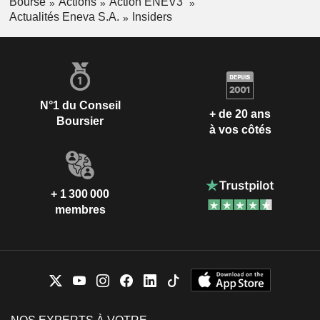
Bourse
Actions
Action ENEV3
Actualités Eneva S.A.
Insiders
N°1 du Conseil
+ de 20 ans
Boursier
à vos côtés
+ 1 300 000
membres