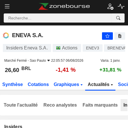
ENEVA S.A.
26,60
R$
-1,41 %
ENEVA S.A.
Insiders Eneva S.A.
Actions
ENEV3
BRENEVA
Marché Fermé -
Sao Paulo
22:05:57 06/08/2026
Varia. 1 janv.
BRL
-1,41 %
26,60
+31,81 %
Synthèse
Cotations
Graphiques
Actualités
Soci
Toute l'actualité
Reco analystes
Faits marquants
In
Insiders