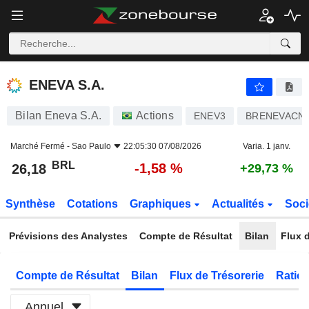
ENEVA S.A.
26,18
R$
-1,58 %
ENEVA S.A.
Bilan Eneva S.A.
Actions
ENEV3
BRENEVACN
Marché Fermé -
Sao Paulo
22:05:30 07/08/2026
Varia. 1 janv.
BRL
-1,58 %
26,18
+29,73 %
Synthèse
Cotations
Graphiques
Actualités
Soci
Prévisions des Analystes
Compte de Résultat
Bilan
Flux d
Compte de Résultat
Bilan
Flux de Trésorerie
Ratios
Annuel