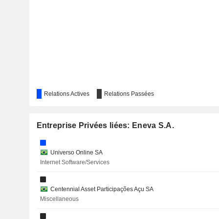
TAQA MOROCCO S.A.
ORIZON VALORIZAÇÃO DE RESÍDUOS S.A.
BANCO BTG PACTUAL S.A.
CLEARSALE S.A.
Relations Actives
Relations Passées
VERALLIA
STONECO LTD.
Entreprise Privées liées: Eneva S.A.
COMPASS GAS E ENERGIA S.A.
Universo Online SA
MPM CORPÓREOS S.A.
Internet Software/Services
DOTZ S.A.
Centennial Asset Participações Açu SA
Miscellaneous