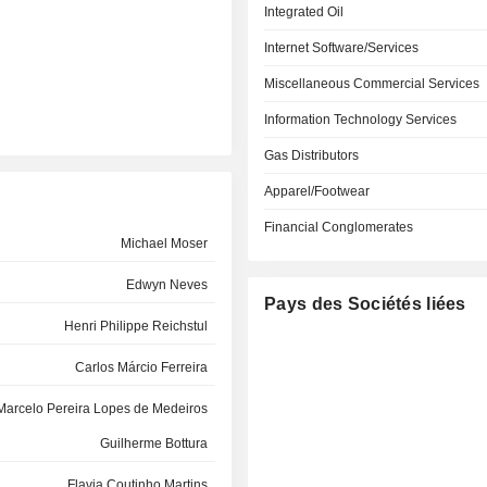
Integrated Oil
Internet Software/Services
Miscellaneous Commercial Services
Information Technology Services
Gas Distributors
Apparel/Footwear
Financial Conglomerates
Michael Moser
Edwyn Neves
Pays des Sociétés liées
Henri Philippe Reichstul
Carlos Márcio Ferreira
Marcelo Pereira Lopes de Medeiros
Guilherme Bottura
Flavia Coutinho Martins