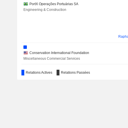
PortX Operações Portuárias SA
Engineering & Construction
Rapha
Conservation International Foundation
Miscellaneous Commercial Services
Relations Actives
Relations Passées
Brazilian Foundation for Sustainable Development
V Tal - Rede Neutra de Telecomunicacoes SA
Wireless Telecommunications
Associação Brasileira da Industria de Base