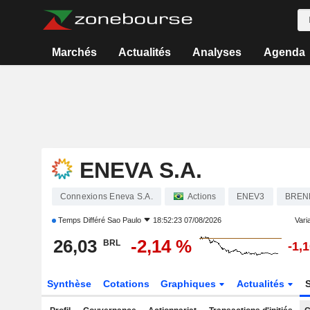
Marchés
Actualités
Analyses
Agenda
ENEVA S.A.
Connexions Eneva S.A.
Actions
ENEV3
BREN
Temps Différé
Sao Paulo
18:52:23 07/08/2026
Varia
26,03
-2,14 %
BRL
-1,
Synthèse
Cotations
Graphiques
Actualités