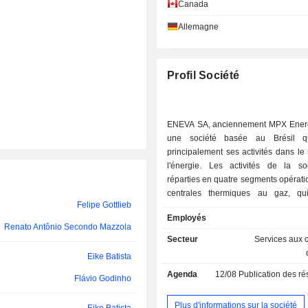
Canada
Frank Paul Possmeier
Allemagne
Jerson Kelman
André Santos Esteves
Profil Société
Renato Antônio Secondo Mazzola
Fábio de Barros Pinheiro
ENEVA SA, anciennement MPX Energ
une société basée au Brésil q
Guilherme Bottura
principalement ses activités dans le
l'énergie. Les activités de la so
Pedro Zinner
réparties en quatre segments opératio
Renato Antônio Secondo Mazzola
centrales thermiques au gaz, qu
Felipe Gottlieb
l'exploitation des centrales thermi
Employés
Fábio de Barros Pinheiro
du complexe de Parnaíba, situé dans
Renato Antônio Secondo Mazzola
Maranhão ; l'amont, dédié à l'explo
Secteur
Services aux c
Luiz Fleury
développement, à la productio
Eike Batista
commercialisation de pétrole, de gaz
Agenda
12/08
Publication des résultat
de leurs dérivés ; Centrales the
Flávio Godinho
charbon, chargées de l'exploitation d
thermiques au charbon situées dans
Plus d'informations sur la société