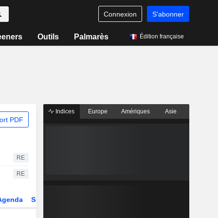
Connexion
S'abonner
eeners
Outils
Palmarès
Édition française
Indices
Europe
Amériques
Asie
ort PDF
RE
RE
Agenda
Secteur
Dérivés
Fonds et ETFs