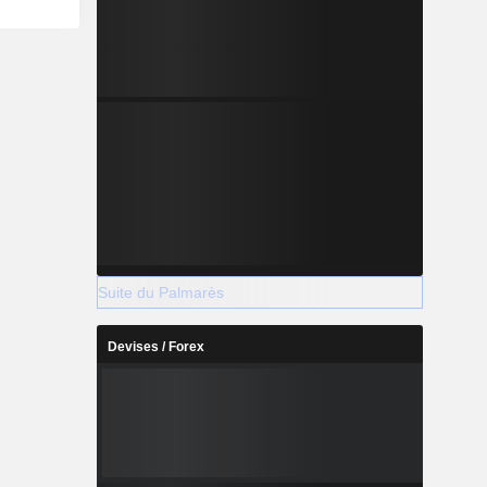
rá ; et
ur la vente
ales de la
ivités par
, notamment
gia Ltda,
cos SA et
Suite du Palmarès
Devises / Forex