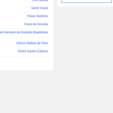
Eike Batista
de Maranhão et de Cea
Samir Zraick
Commercialisation d'énergie, axée s
de l'énergie produite par les centr
Flávio Godinho
société. La société exerce ses act
l'intermédiaire de plusieurs filiales
Paulo de Gouvêa
Eneva Comercializadora de Ener
el Hermeto de Almeida Magalhães
Centrais Termelétricas São Mar
Parnaiba BV, entre autres.
Eliezer Batista da Silva
André Santos Esteves
Henri Philippe Reichstul
Jerson Kelman
André Santos Esteves
Marcos Grodetzky
Renato Antônio Secondo Mazzola
Henri Philippe Reichstul