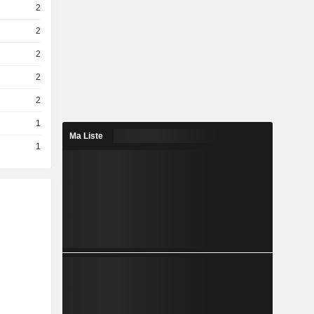
2
2
2
2
2
1
Ma Liste
1