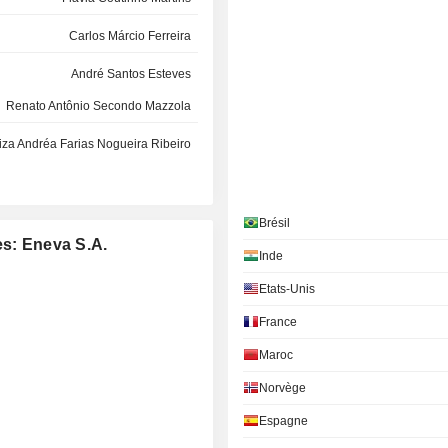
Carlos Márcio Ferreira
André Santos Esteves
Renato Antônio Secondo Mazzola
iza Andréa Farias Nogueira Ribeiro
Ricardo Luiz de Souza Ramos
André Santos Esteves
Brésil
es: Eneva S.A.
Fábio de Barros Pinheiro
Inde
Jerson Kelman
Etats-Unis
Jørgen Kildahl
France
Maroc
Edwyn Neves
Norvège
Renato Antônio Secondo Mazzola
Espagne
Carlos Márcio Ferreira