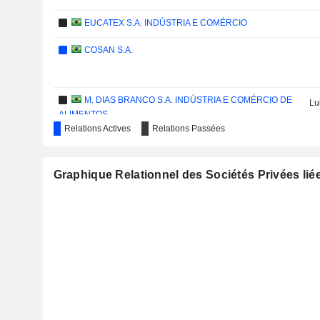
EUCATEX S.A. INDÚSTRIA E COMÉRCIO
COSAN S.A.
M. DIAS BRANCO S.A. INDÚSTRIA E COMÉRCIO DE
Lu
ALIMENTOS
Relations Actives
Relations Passées
BANCO PAN S.A.
Graphique Relationnel des Sociétés Privées lié
IGUÁ SANEAMENTO S.A.
SCATEC ASA
ALLPARK EMPREENDIMENTOS, PARTICIPAÇÕES E
SERVIÇOS S.A.
PETRORECONCAVO S.A.