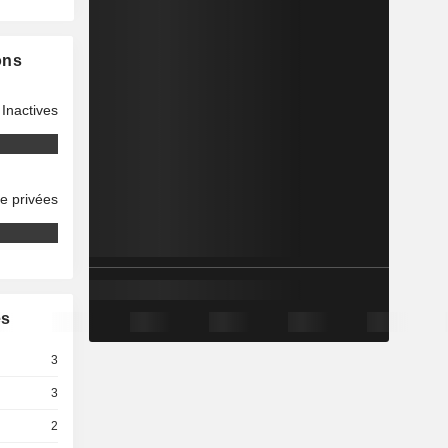
ons
Inactives
se privées
es
3
3
2