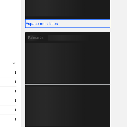
Espace mes listes
Palmarès
28
1
1
1
1
1
1