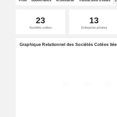
Profil
Gouvernance
Actionnariat
Transactions d'initiés
C
23
13
Sociétés cotées
Entreprise privées
Graphique Relationnel des Sociétés Cotées liée