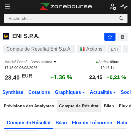
ENI S.P.A.
23,40
€
+1,36 %
ENI S.P.A.
Compte de Résultat Eni S.p.A.
Actions
ENI
IT
Marché Fermé -
Borsa Italiana
Après clôture
17:45:00 06/08/2026
19:46:14
EUR
+1,36 %
23,40
23,45
+0,21 %
Synthèse
Cotations
Graphiques
Actualités
Soci
Prévisions des Analystes
Compte de Résultat
Bilan
Flux d
Compte de Résultat
Bilan
Flux de Trésorerie
Ratios