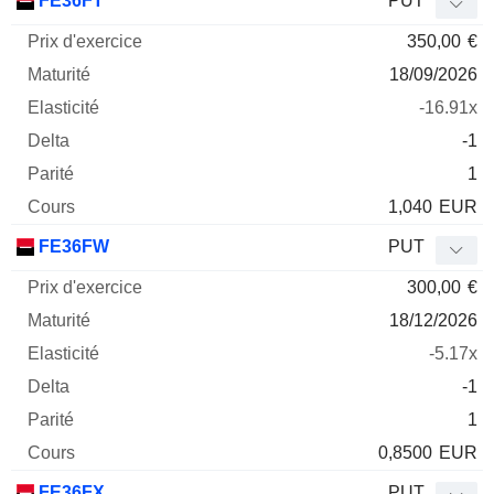
FE36FT
PUT
350,00
€
18/09/2026
-16.91x
-1
1
1,040
EUR
FE36FW
PUT
300,00
€
18/12/2026
-5.17x
-1
1
0,8500
EUR
FE36FX
PUT