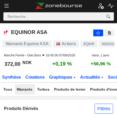
EQUINOR ASA
372,00
kr
+0,19 %
EQUINOR ASA
Warrants Equinor ASA
Actions
EQNR
NO0010
Marché Fermé -
Oslo Bors
16:45:00 07/08/2026
Varia. 1 janv.
NOK
+0,19 %
372,00
+56,96 %
Synthèse
Cotations
Graphiques
Actualités
Soci
Tous
Warrants
Turbos
Produits de levier
Produits d'inv
Filtres
Produits Dérivés