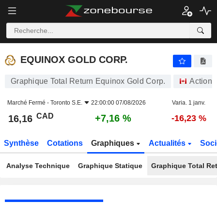
EQUINOX GOLD CORP.
16,16
$
+7,16 %
EQUINOX GOLD CORP.
Graphique Total Return Equinox Gold Corp.
Actions
Marché Fermé -
Toronto S.E.
22:00:00 07/08/2026
Varia. 1 janv.
CAD
+7,16 %
16,16
-16,23 %
Synthèse
Cotations
Graphiques
Actualités
Soci
Analyse Technique
Graphique Statique
Graphique Total Re