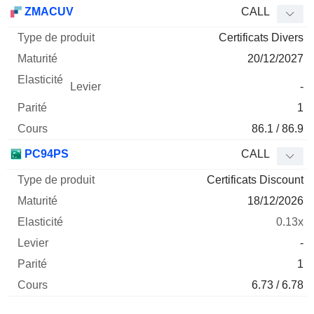
Type
ZMACUV
CALL
de
Certificats Divers
Mnemo
Type
produit
Maturité
Elasticité
Levier
Parité
Co
20/12/2027
-
1
86.1 / 86.9
PC94PS
CALL
Certificats Discount
18/12/2026
0.13x
-
1
6.73 / 6.78