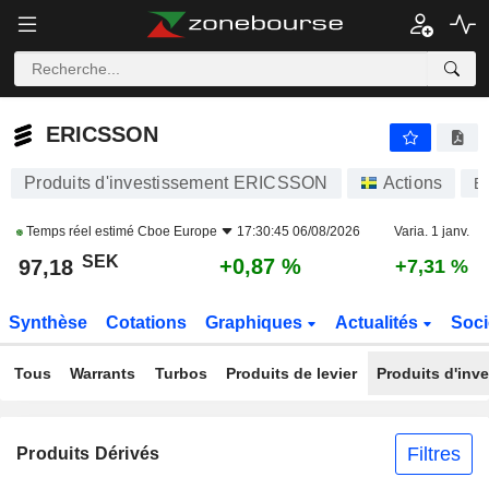
ERICSSON
97,18
kr
+0,87 %
ERICSSON
Produits d'investissement ERICSSON
Actions
E
Temps réel estimé
Cboe Europe
17:30:45 06/08/2026
Varia. 1 janv.
SEK
+0,87 %
97,18
+7,31 %
Synthèse
Cotations
Graphiques
Actualités
Soci
Tous
Warrants
Turbos
Produits de levier
Produits d'inv
Filtres
Produits Dérivés