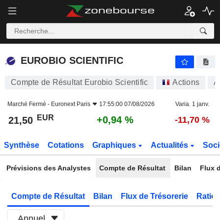
EUROBIO SCIENTIFIC
21,50
€
+0,94 %
EUROBIO SCIENTIFIC
Compte de Résultat Eurobio Scientific
Actions
A
Marché Fermé -
Euronext Paris
17:55:00 07/08/2026
Varia. 1 janv.
EUR
+0,94 %
21,50
-11,70 %
Synthèse
Cotations
Graphiques
Actualités
Soci
Prévisions des Analystes
Compte de Résultat
Bilan
Flux d
Compte de Résultat
Bilan
Flux de Trésorerie
Ratios
Annuel