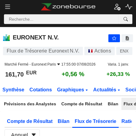
EURONEXT N.V.
161,70
€
+0,56 %
EURONEXT N.V.
Flux de Trésorerie Euronext N.V.
Actions
ENX
Marché Fermé -
Euronext Paris
17:55:00 07/08/2026
Varia. 1 janv.
EUR
+0,56 %
161,70
+26,33 %
Synthèse
Cotations
Graphiques
Actualités
Soci
Prévisions des Analystes
Compte de Résultat
Bilan
Flux d
Compte de Résultat
Bilan
Flux de Trésorerie
Ratios
Annuel