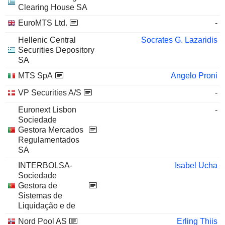
Clearing House SA
EuroMTS Ltd.
-
Hellenic Central
Socrates G. Lazaridis
Securities Depository
SA
MTS SpA
Angelo Proni
VP Securities A/S
-
Euronext Lisbon
-
Sociedade
Gestora Mercados
Regulamentados
SA
INTERBOLSA-
Isabel Ucha
Sociedade
Gestora de
Sistemas de
Liquidação e de
Nord Pool AS
Erling Thiis