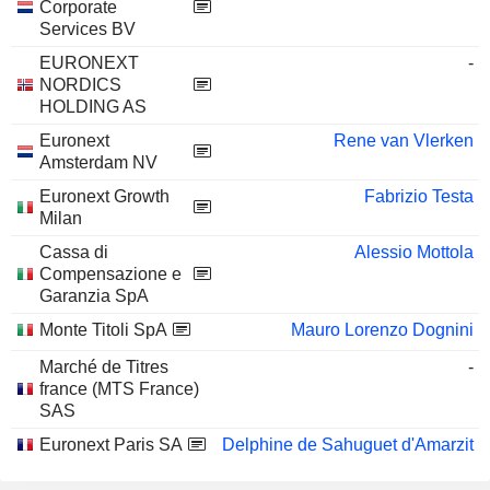
Corporate
Services BV
EURONEXT
-
NORDICS
HOLDING AS
Euronext
Rene van Vlerken
Amsterdam NV
Euronext Growth
Fabrizio Testa
Milan
Cassa di
Alessio Mottola
Compensazione e
Garanzia SpA
Monte Titoli SpA
Mauro Lorenzo Dognini
Marché de Titres
-
france (MTS France)
SAS
Euronext Paris SA
Delphine de Sahuguet d'Amarzit