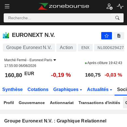
EURONEXT N.V.
160,80
€
-0,19 %
EURONEXT N.V.
Groupe Euronext N.V.
Action
ENX
NL0006294274
Marché Fermé -
Euronext Paris
Après clôture
19:42:43
17:55:00 06/08/2026
EUR
-0,19 %
160,80
160,75
-0,03 %
Synthèse
Cotations
Graphiques
Actualités
Soci
Profil
Gouvernance
Actionnariat
Transactions d'initiés
Groupe Euronext N.V. : Graphique Relationnel