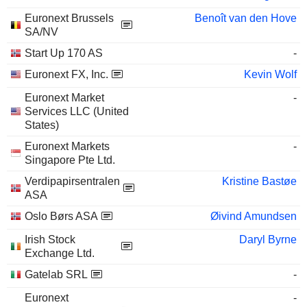
Euronext Brussels
Benoît van den Hove
SA/NV
Start Up 170 AS
-
Euronext FX, Inc.
Kevin Wolf
Euronext Market
-
Services LLC (United
States)
Euronext Markets
-
Singapore Pte Ltd.
Verdipapirsentralen
Kristine Bastøe
ASA
Oslo Børs ASA
Øivind Amundsen
Irish Stock
Daryl Byrne
Exchange Ltd.
Gatelab SRL
-
Euronext
-