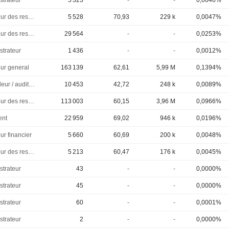
strateur
5 323
-
-
0,0046%
Directeur des ressources humaines
5 528
70,93
229 k
0,0047%
Directeur des ressources humaines
29 564
-
-
0,0253%
strateur
1 436
-
-
0,0012%
eur general
163 139
62,61
5,99 M
0,1394%
Controleur / auditeur
10 453
42,72
248 k
0,0089%
Directeur des ressources humaines
113 003
60,15
3,96 M
0,0966%
ent
22 959
69,02
946 k
0,0196%
ur financier
5 660
60,69
200 k
0,0048%
Directeur des ressources humaines
5 213
60,47
176 k
0,0045%
strateur
43
-
-
0,0000%
strateur
45
-
-
0,0000%
strateur
60
-
-
0,0001%
strateur
2
-
-
0,0000%