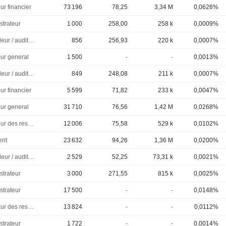
ur financier
73 196
78,25
3,34 M
0,0626%
strateur
1 000
258,00
258 k
0,0009%
Controleur / auditeur
856
256,93
220 k
0,0007%
eur general
1 500
-
-
0,0013%
Controleur / auditeur
849
248,08
211 k
0,0007%
ur financier
5 599
71,82
233 k
0,0047%
eur general
31 710
76,56
1,42 M
0,0268%
Directeur des ressources humaines
12 006
75,58
529 k
0,0102%
ent
23 632
94,26
1,36 M
0,0200%
Controleur / auditeur
2 529
52,25
73,31 k
0,0021%
strateur
3 000
271,55
815 k
0,0025%
strateur
17 500
-
-
0,0148%
Directeur des ressources humaines
13 824
-
-
0,0112%
strateur
1 722
-
-
0,0014%