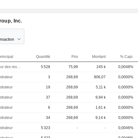
roup, Inc.
ansaction
rincipal
Quantité
Prix
Montant
% Capi.
Directeur des ressources humaines
5 528
75,99
245 k
0,0048%
strateur
3
268,69
806,07
0,0000%
strateur
19
268,69
5,11 k
0,0000%
strateur
37
268,69
9,94 k
0,0000%
strateur
6
268,69
1,61 k
0,0000%
strateur
34
268,69
9,14 k
0,0000%
strateur
5 323
-
-
0,0046%