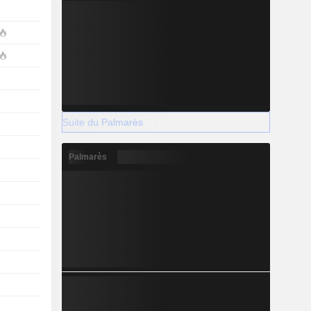
Suite du Palmarès
Palmarès