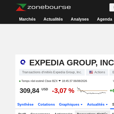
Marchés
Actualités
Analyses
Agenda
EXPEDIA GROUP, INC
Transactions d'initiés Expedia Group, Inc.
Actions
Temps réel estimé
Cboe BZX
18:45:37 06/08/2026
V
309,84
-3,07 %
USD
+
Synthèse
Cotations
Graphiques
Actualités