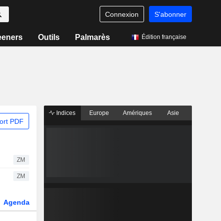
Connexion
S'abonner
eeners
Outils
Palmarès
Édition française
Indices
Europe
Amériques
Asie
ort PDF
ZM
ZM
Agenda
Secteur
Dérivés
Fonds et ETFs