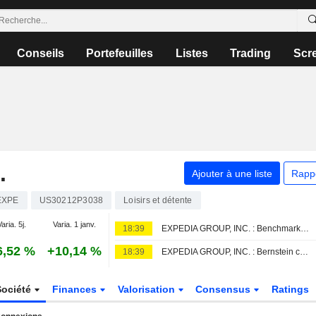
Conseils
Portefeuilles
Listes
Trading
Scr
.
Ajouter à une liste
Rapp
EXPE
US30212P3038
Loisirs et détente
aria. 5j.
Varia. 1 janv.
18:39
EXPEDIA GROUP, INC. : Benchmark Company pas convaincu
6,52 %
+10,14 %
18:39
EXPEDIA GROUP, INC. : Bernstein conserve son opinion négative
Société
Finances
Valorisation
Consensus
Ratings