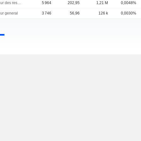
Directeur des ressources humaines
5 964
202,95
1,21 M
0,0048%
eur general
3 746
56,96
126 k
0,0030%