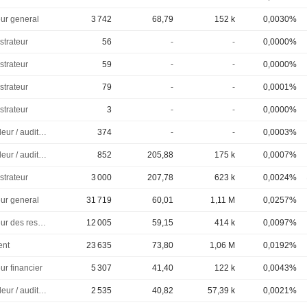
eur general
3 742
68,79
152 k
0,0030%
strateur
56
-
-
0,0000%
strateur
59
-
-
0,0000%
strateur
79
-
-
0,0001%
strateur
3
-
-
0,0000%
Controleur / auditeur
374
-
-
0,0003%
Controleur / auditeur
852
205,88
175 k
0,0007%
strateur
3 000
207,78
623 k
0,0024%
eur general
31 719
60,01
1,11 M
0,0257%
Directeur des ressources humaines
12 005
59,15
414 k
0,0097%
ent
23 635
73,80
1,06 M
0,0192%
ur financier
5 307
41,40
122 k
0,0043%
Controleur / auditeur
2 535
40,82
57,39 k
0,0021%