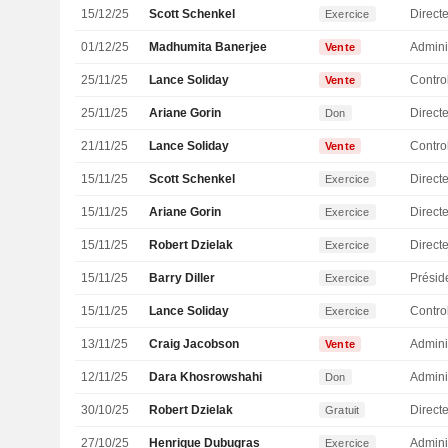
15/12/25
Scott Schenkel
Directe
Exercice
01/12/25
Madhumita Banerjee
Admini
Vente
25/11/25
Lance Soliday
Vente
25/11/25
Ariane Gorin
Direct
Don
21/11/25
Lance Soliday
Vente
15/11/25
Scott Schenkel
Directe
Exercice
15/11/25
Ariane Gorin
Direct
Exercice
15/11/25
Robert Dzielak
Exercice
15/11/25
Barry Diller
Présid
Exercice
15/11/25
Lance Soliday
Exercice
13/11/25
Craig Jacobson
Admini
Vente
12/11/25
Dara Khosrowshahi
Admini
Don
30/10/25
Robert Dzielak
Gratuit
27/10/25
Henrique Dubugras
Admini
Exercice