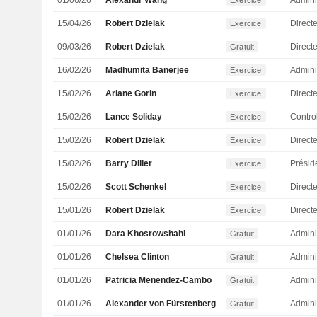
01/06/26
Alexandr Wang
Admini
Exercice
15/04/26
Robert Dzielak
Exercice
09/03/26
Robert Dzielak
Gratuit
16/02/26
Madhumita Banerjee
Admini
Exercice
15/02/26
Ariane Gorin
Direct
Exercice
15/02/26
Lance Soliday
Exercice
15/02/26
Robert Dzielak
Exercice
15/02/26
Barry Diller
Présid
Exercice
15/02/26
Scott Schenkel
Directe
Exercice
15/01/26
Robert Dzielak
Exercice
01/01/26
Dara Khosrowshahi
Admini
Gratuit
01/01/26
Chelsea Clinton
Admini
Gratuit
01/01/26
Patricia Menendez-Cambo
Admini
Gratuit
01/01/26
Alexander von Fürstenberg
Admini
Gratuit