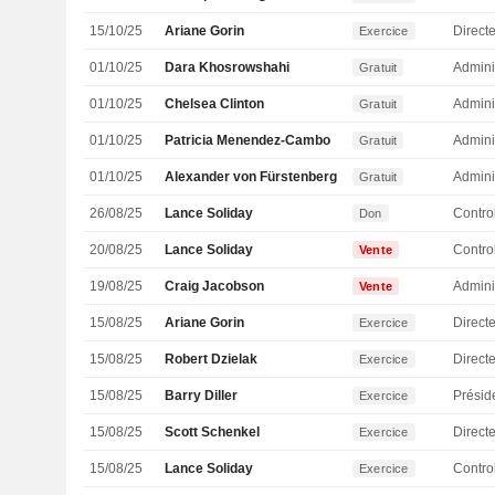
15/10/25
Ariane Gorin
Direct
Exercice
01/10/25
Dara Khosrowshahi
Admini
Gratuit
01/10/25
Chelsea Clinton
Admini
Gratuit
01/10/25
Patricia Menendez-Cambo
Admini
Gratuit
01/10/25
Alexander von Fürstenberg
Admini
Gratuit
26/08/25
Lance Soliday
Don
20/08/25
Lance Soliday
Vente
19/08/25
Craig Jacobson
Admini
Vente
15/08/25
Ariane Gorin
Direct
Exercice
15/08/25
Robert Dzielak
Exercice
15/08/25
Barry Diller
Présid
Exercice
15/08/25
Scott Schenkel
Directe
Exercice
15/08/25
Lance Soliday
Exercice