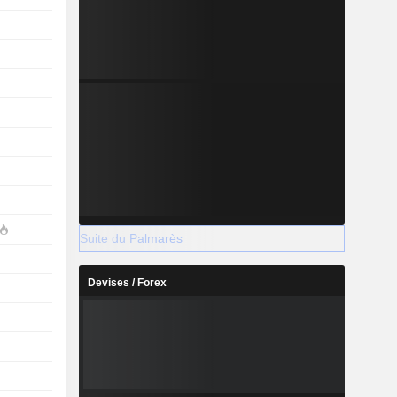
Suite du Palmarès
Devises / Forex