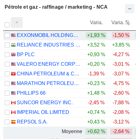
Pétrole et gaz - raffinage / marketing - NCA
Varia.
Varia. 5j.
EXXONMOBIL HOLDINGS CORPORATION
+1,93 %
-1,50 %
+
RELIANCE INDUSTRIES LTD
+3,52 %
+3,85 %
BP PLC
+0,93 %
-4,27 %
+
VALERO ENERGY CORPORATION
+0,20 %
-3,01 %
+
CHINA PETROLEUM & CHEMICAL CORPORATION
-1,39 %
-3,07 %
MARATHON PETROLEUM CORPORATION
+0,23 %
-4,75 %
+
PHILLIPS 66
+1,48 %
-2,60 %
+
SUNCOR ENERGY INC.
-2,45 %
-7,88 %
+
IMPERIAL OIL LIMITED
+0,74 %
-2,08 %
+
REPSOL S.A.
+0,43 %
-3,12 %
+
Moyenne
+0,62 %
-2,64 %
+