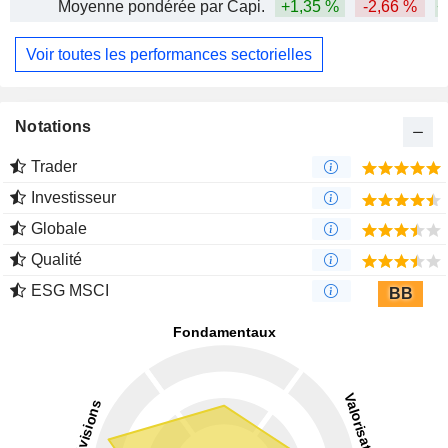
Moyenne pondérée par Capi.
+1,35 %
-2,66 %
+
Voir toutes les performances sectorielles
Notations
Trader
Investisseur
Globale
Qualité
ESG MSCI
BB