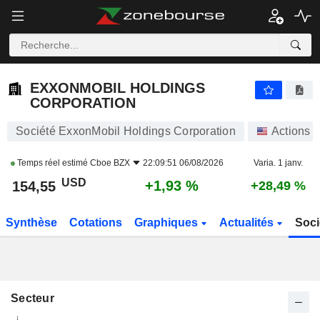
EXXONMOBIL HOLDINGS CORPORATION
154,55
$
+1,93 %
EXXONMOBIL HOLDINGS
CORPORATION
Société ExxonMobil Holdings Corporation
Actions
Temps réel estimé
Cboe BZX
22:09:51 06/08/2026
Varia. 1 janv.
USD
+1,93 %
154,55
+28,49 %
Synthèse
Cotations
Graphiques
Actualités
Soci
Secteur