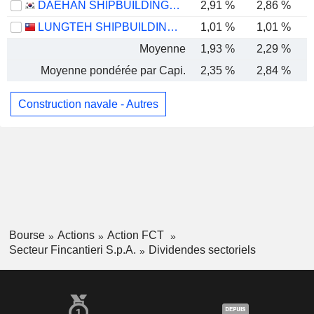
DAEHAN SHIPBUILDING CO., LTD.
2,91 %
2,86 %
LUNGTEH SHIPBUILDING CO., LTD.
1,01 %
1,01 %
Moyenne
1,93 %
2,29 %
Moyenne pondérée par Capi.
2,35 %
2,84 %
Construction navale - Autres
Bourse
Actions
Action FCT
Secteur Fincantieri S.p.A.
Dividendes sectoriels