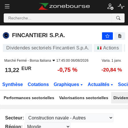
FINCANTIERI S.P.A.
13,22
€
-0,75 %
FINCANTIERI S.P.A.
Dividendes sectoriels Fincantieri S.p.A.
Actions
Marché Fermé -
Borsa Italiana
17:45:00 06/08/2026
Varia. 1 janv.
EUR
-0,75 %
13,22
-20,84 %
Synthèse
Cotations
Graphiques
Actualités
Soci
Performances sectorielles
Valorisations sectorielles
Dividen
Secteur:
Région: