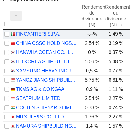
Rendement
Rendement
du
du
dividende
dividende
(N)
(N+1)
FINCANTIERI S.P.A.
-.--%
1,49 %
CHINA CSSC HOLDINGS LIMITED
2,54 %
3,19 %
HANWHA OCEAN CO., LTD.
0 %
0,37 %
HD KOREA SHIPBUILDING & OFFSHORE ENGINEERING CO., LTD.
5,06 %
5,48 %
SAMSUNG HEAVY INDUSTRIES CO., LTD.
0,5 %
0,77 %
YANGZIJIANG SHIPBUILDING (HOLDINGS) LTD.
5,75 %
6,61 %
TKMS AG & CO KGAA
0,9 %
1,11 %
SEATRIUM LIMITED
2,54 %
2,27 %
COCHIN SHIPYARD LIMITED
0,73 %
0,74 %
MITSUI E&S CO., LTD.
1,76 %
2,27 %
NAMURA SHIPBUILDING CO., LTD.
1,4 %
1,57 %