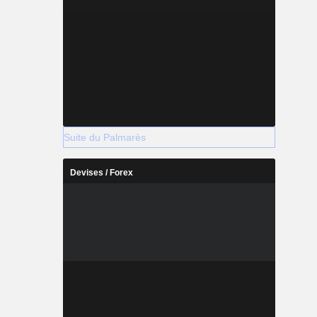
Suite du Palmarès
Devises / Forex