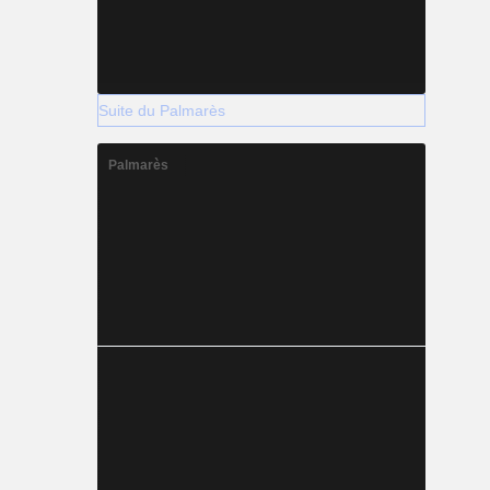
Suite du Palmarès
Palmarès