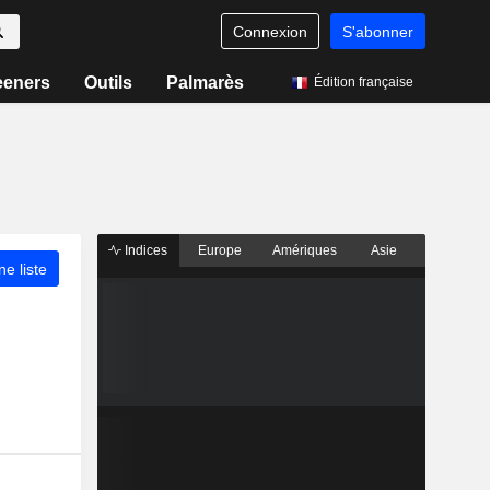
Connexion
S'abonner
eeners
Outils
Palmarès
Édition française
Indices
Europe
Amériques
Asie
ne liste