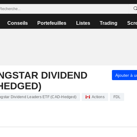
Conseils
Portefeuilles
Listes
Trading
Scr
NGSTAR DIVIDEND
Ajouter à u
HEDGED)
rningstar Dividend Leaders ETF (CAD-Hedged)
Actions
FDL