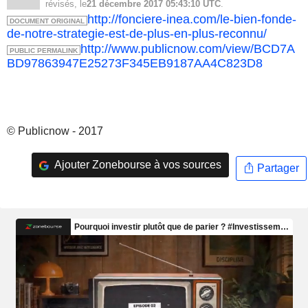
révisés, le
21 décembre 2017 05:43:10 UTC
.
http://fonciere-inea.com/le-bien-fonde-
DOCUMENT ORIGINAL
de-notre-strategie-est-de-plus-en-plus-reconnu/
http://www.publicnow.com/view/BCD7A
PUBLIC PERMALINK
BD97863947E25273F345EB9187AA4C823D8
© Publicnow - 2017
Ajouter Zonebourse à vos sources
Partager