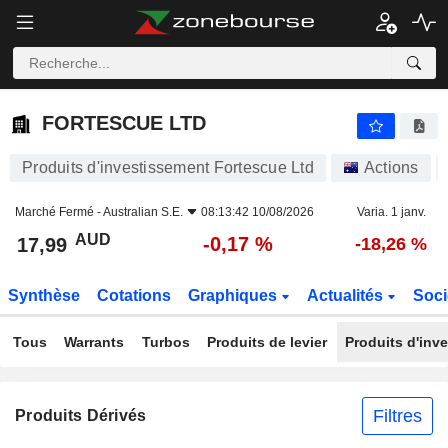
FORTESCUE LTD
17,99
$
-0,17 %
FORTESCUE LTD
Produits d'investissement Fortescue Ltd
Actions
Marché Fermé -
Australian S.E.
08:13:42 10/08/2026
Varia. 1 janv.
AUD
-0,17 %
17,99
-18,26 %
Synthèse
Cotations
Graphiques
Actualités
Soci
Tous
Warrants
Turbos
Produits de levier
Produits d'inv
Filtres
Produits Dérivés