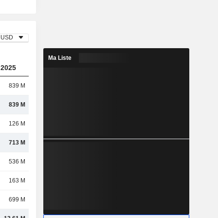
USD
Ma Liste
2025
839 M
839 M
126 M
713 M
536 M
163 M
699 M