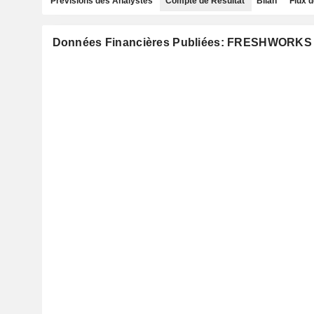
Prévisions des Analystes
Compte de Résultat
Bilan
Flux d
Données Financières Publiées: FRESHWORKS 