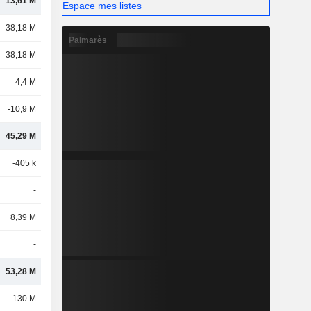
13,61 M
Espace mes listes
38,18 M
Palmarès
38,18 M
4,4 M
-10,9 M
45,29 M
-405 k
-
8,39 M
-
53,28 M
-130 M