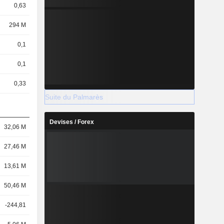
0,63
294 M
0,1
0,1
0,33
Suite du Palmarès
Devises / Forex
32,06 M
27,46 M
13,61 M
50,46 M
-244,81