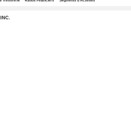
e Trésorerie
Ratios Financiers
Segments d'Activités
INC.