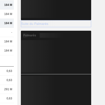
184 M
184 M
184 M
Suite du Palmarès
-
Palmarès
184 M
184 M
0,63
0,63
291 M
0,63