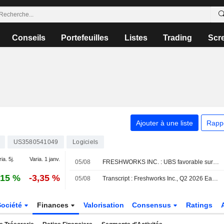
Conseils
Portefeuilles
Listes
Trading
Scr
Ajouter à une liste
Rapp
US3580541049
Logiciels
ia. 5j.
Varia. 1 janv.
05/08
FRESHWORKS INC. : UBS favorable sur le dossier
,15 %
-3,35 %
05/08
Transcript : Freshworks Inc., Q2 2026 Earnings Call, Aug 04, 2026
Société
Finances
Valorisation
Consensus
Ratings