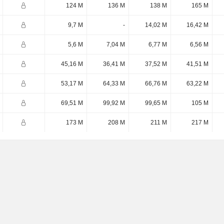
124 M
136 M
138 M
165 M
9,7 M
-
14,02 M
16,42 M
5,6 M
7,04 M
6,77 M
6,56 M
45,16 M
36,41 M
37,52 M
41,51 M
53,17 M
64,33 M
66,76 M
63,22 M
69,51 M
99,92 M
99,65 M
105 M
173 M
208 M
211 M
217 M