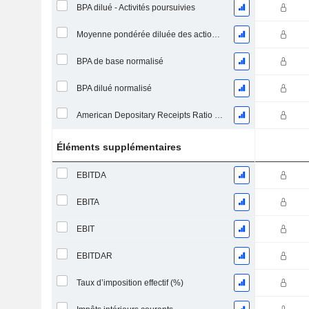
BPA dilué - Activités poursuivies
Moyenne pondérée diluée des actions en circulation
BPA de base normalisé
BPA dilué normalisé
American Depositary Receipts Ratio (ADR)
Éléments supplémentaires
EBITDA
EBITA
EBIT
EBITDAR
Taux d’imposition effectif (%)