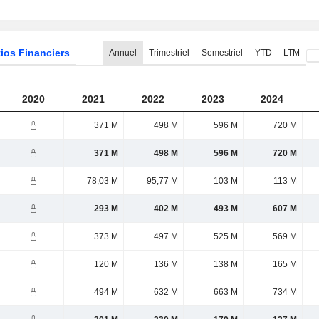
ios Financiers
Annuel
Trimestriel
Semestriel
YTD
LTM
2020
2021
2022
2023
2024
371 M
498 M
596 M
720 M
371 M
498 M
596 M
720 M
78,03 M
95,77 M
103 M
113 M
293 M
402 M
493 M
607 M
373 M
497 M
525 M
569 M
120 M
136 M
138 M
165 M
494 M
632 M
663 M
734 M