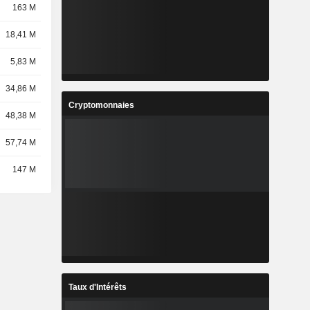
163 M
18,41 M
5,83 M
34,86 M
Cryptomonnaies
48,38 M
57,74 M
147 M
Taux d'Intérêts