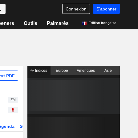
Connexion
S'abonner
eeners
Outils
Palmarès
Édition française
Indices
Europe
Amériques
Asie
ort PDF
ZM
Agenda
Secteur
Dérivés
Fonds et ETFs