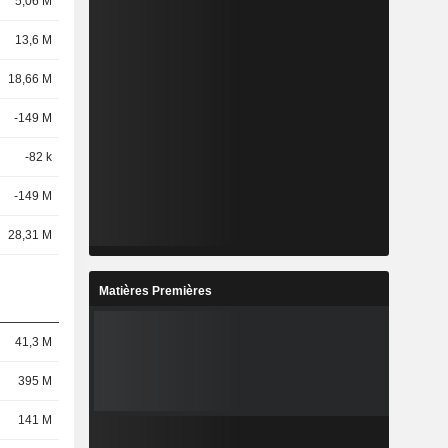
5,06 M
13,6 M
18,66 M
-149 M
-82 k
-149 M
28,31 M
Matières Premières
41,3 M
395 M
141 M