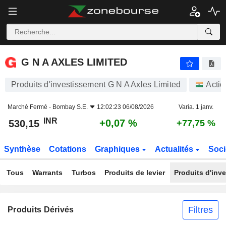
G N A AXLES LIMITED
530,15
₹
+0,07 %
G N A AXLES LIMITED
Produits d'investissement G N A Axles Limited
Actio
Marché Fermé -
Bombay S.E.
12:02:23 06/08/2026
Varia. 1 janv.
INR
+0,07 %
530,15
+77,75 %
Synthèse
Cotations
Graphiques
Actualités
Soci
Tous
Warrants
Turbos
Produits de levier
Produits d'inv
Filtres
Produits Dérivés