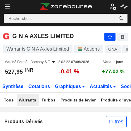
G N A AXLES LIMITED
527,95
₹
-0,41 %
G N A AXLES LIMITED
Warrants G N A Axles Limited
Actions
GNA
IN
Marché Fermé -
Bombay S.E.
12:02:22 07/08/2026
Varia. 1 janv.
INR
-0,41 %
527,95
+77,02 %
Synthèse
Cotations
Graphiques
Actualités
Soci
Tous
Warrants
Turbos
Produits de levier
Produits d'inv
Filtres
Produits Dérivés