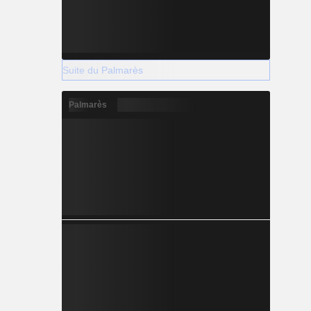
Suite du Palmarès
Palmarès