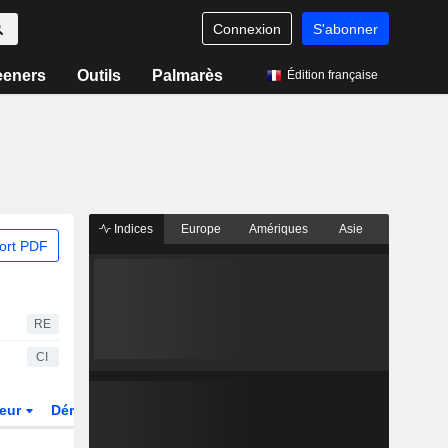
Connexion
S'abonner
eeners
Outils
Palmarès
Édition française
Indices
Europe
Amériques
Asie
ort PDF
RE
CI
teur
Dérivés