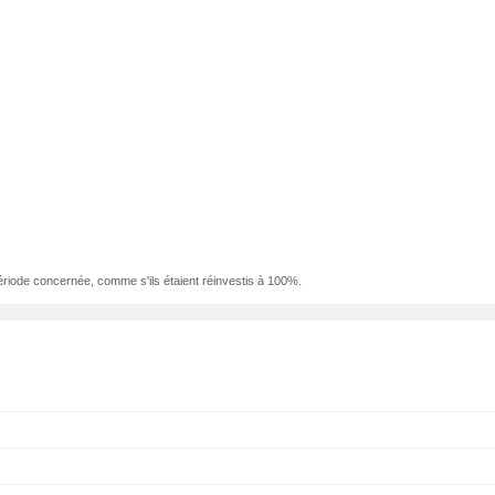
ériode concernée, comme s'ils étaient réinvestis à 100%.