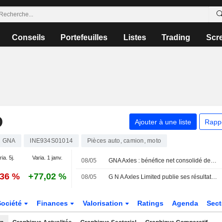
Conseils
Portefeuilles
Listes
Trading
Scr
D
Ajouter à une liste
Rapp
GNA
INE934S01014
Pièces auto, camion, moto
ria. 5j.
Varia. 1 janv.
08/05
GNA Axles : bénéfice net consolidé de 308,2 millions de roupies au quatrième trimestre
,36 %
+77,02 %
08/05
G N A Axles Limited publie ses résultats pour le quatrième trimestre et l'exercice clos le 31 mars 2026
Société
Finances
Valorisation
Ratings
Agenda
Sec