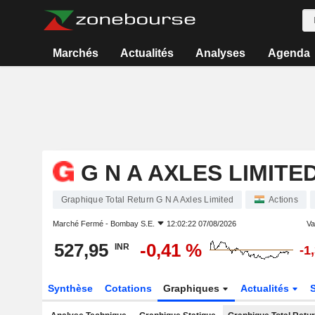
Marchés
Actualités
Analyses
Agenda
G N A AXLES LIMITE
Graphique Total Return G N A Axles Limited
Actions
Marché Fermé -
Bombay S.E.
12:02:22 07/08/2026
Va
527,95
-0,41 %
INR
-1
Synthèse
Cotations
Graphiques
Actualités