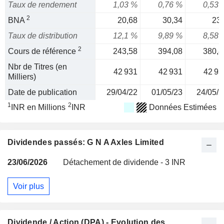
Taux de rendement
1,03 %
0,76 %
0,53 
2
BNA
20,68
30,34
23,
Taux de distribution
12,1 %
9,89 %
8,58 
2
Cours de référence
243,58
394,08
380,8
Nbr de Titres (en
42 931
42 931
42 93
Milliers)
Date de publication
29/04/22
01/05/23
24/05/2
1
2
INR en Millions
INR
Données Estimées
Dividendes passés: G N A Axles Limited
23/06/2026
Détachement de dividende - 3 INR
Voir plus
Dividende / Action (DPA) - Evolution des