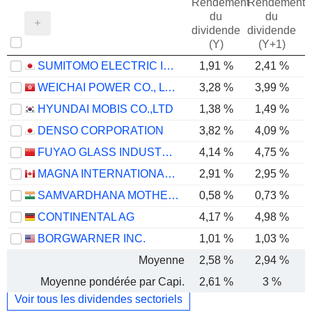
Rendement
Rendement
du
du
dividende
dividende
(Y)
(Y+1)
SUMITOMO ELECTRIC INDUSTRIES, LTD.
1,91 %
2,41 %
WEICHAI POWER CO., LTD.
3,28 %
3,99 %
HYUNDAI MOBIS CO.,LTD
1,38 %
1,49 %
DENSO CORPORATION
3,82 %
4,09 %
FUYAO GLASS INDUSTRY GROUP CO., LTD.
4,14 %
4,75 %
MAGNA INTERNATIONAL INC.
2,91 %
2,95 %
SAMVARDHANA MOTHERSON INTERNATIONAL LIMITED
0,58 %
0,73 %
CONTINENTAL AG
4,17 %
4,98 %
BORGWARNER INC.
1,01 %
1,03 %
Moyenne
2,58 %
2,94 %
Moyenne pondérée par Capi.
2,61 %
3 %
Voir tous les dividendes sectoriels