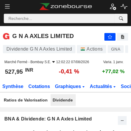
G N A AXLES LIMITED
527,95
₹
-0,41 %
G N A AXLES LIMITED
Dividende G N A Axles Limited
Actions
GNA
I
Marché Fermé -
Bombay S.E.
12:02:22 07/08/2026
Varia. 1 janv.
INR
-0,41 %
527,95
+77,02 %
Synthèse
Cotations
Graphiques
Actualités
Soci
Ratios de Valorisation
Dividende
BNA & Dividende: G N A Axles Limited