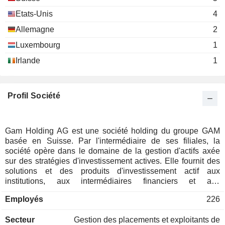
Etats-Unis
4
Allemagne
2
Luxembourg
1
Irlande
1
Profil Société
Gam Holding AG est une société holding du groupe GAM
basée en Suisse. Par l'intermédiaire de ses filiales, la
société opère dans le domaine de la gestion d'actifs axée
sur des stratégies d'investissement actives. Elle fournit des
solutions et des produits d'investissement actif aux
institutions, aux intermédiaires financiers et aux
investisseurs privés. L'activité principale d'investissement
Employés
226
est complétée par des services de labellisation privée, qui
comprennent des services de société de gestion et d'autres
Secteur
Gestion des placements et exploitants de
services de soutien à des institutions tierces. Gam Holding