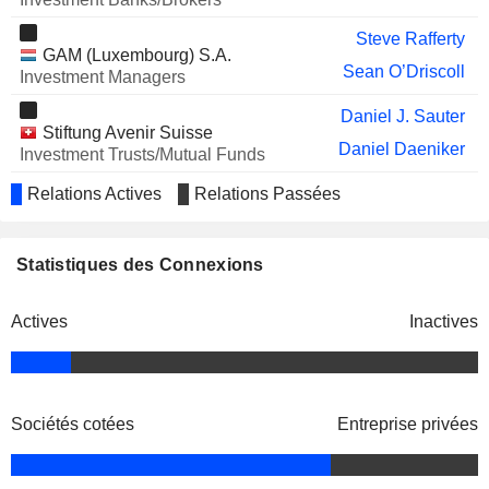
Steve Rafferty
GAM (Luxembourg) S.A.
Sean O’Driscoll
Investment Managers
Daniel J. Sauter
Stiftung Avenir Suisse
Daniel Daeniker
Investment Trusts/Mutual Funds
Relations Actives
Relations Passées
Scott Sullivan
Bar of England & Wales
Peter Sanderson
Miscellaneous Commercial Services
Statistiques des Connexions
Actives
Inactives
Sociétés cotées
Entreprise privées