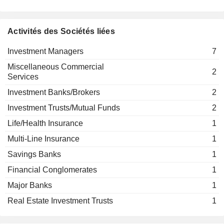
Activités des Sociétés liées
Investment Managers
7
Miscellaneous Commercial
2
Services
Investment Banks/Brokers
2
Investment Trusts/Mutual Funds
2
Life/Health Insurance
1
Multi-Line Insurance
1
Savings Banks
1
Financial Conglomerates
1
Major Banks
1
Real Estate Investment Trusts
1