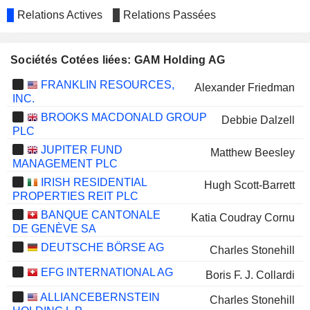
Relations Actives
Relations Passées
Sociétés Cotées liées: GAM Holding AG
FRANKLIN RESOURCES,
Alexander Friedman
INC.
BROOKS MACDONALD GROUP
Debbie Dalzell
PLC
JUPITER FUND
Matthew Beesley
MANAGEMENT PLC
IRISH RESIDENTIAL
Hugh Scott-Barrett
PROPERTIES REIT PLC
BANQUE CANTONALE
Katia Coudray Cornu
DE GENÈVE SA
DEUTSCHE BÖRSE AG
Charles Stonehill
EFG INTERNATIONAL AG
Boris F. J. Collardi
ALLIANCEBERNSTEIN
Charles Stonehill