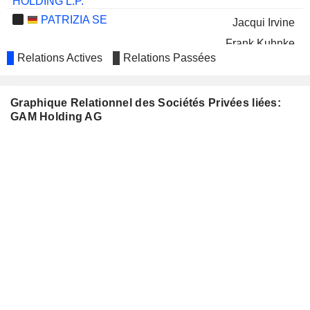
HOLDING L.P.
PATRIZIA SE
Jacqui Irvine
Frank Kuhnke
Relations Actives
Relations Passées
NATE BUIL7.2599
Sally-Ann Orton
SWISS RE LTD
Elena Logutenkova
Graphique Relationnel des Sociétés Privées liées:
EQUITABLE HOLDINGS, INC.
GAM Holding AG
Charles Stonehill
RESERVOIR MEDIA, INC.
Ezra Field