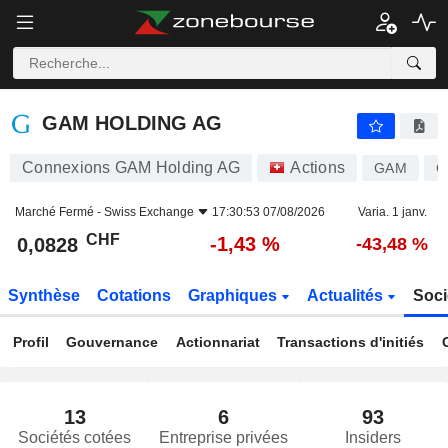
GAM HOLDING AG
0,0828
CHF
-1,43 %
GAM HOLDING AG
Connexions GAM Holding AG
Actions
GAM
C
Marché Fermé -
Swiss Exchange
17:30:53 07/08/2026
Varia. 1 janv.
CHF
-1,43 %
0,0828
-43,48 %
Synthèse
Cotations
Graphiques
Actualités
Soci
Profil
Gouvernance
Actionnariat
Transactions d'initiés
13
6
93
Sociétés cotées
Entreprise privées
Insiders