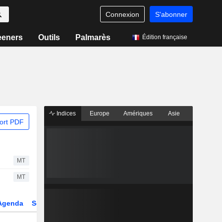
Connexion
S'abonner
eeners
Outils
Palmarès
Édition française
Indices
Europe
Amériques
Asie
ort PDF
MT
MT
Agenda
Secteur
Dérivés
Fonds et ETFs