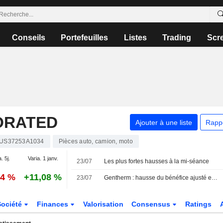
Conseils
Portefeuilles
Listes
Trading
Scr
ORATED
Ajouter à une liste
Rapp
US37253A1034
Pièces auto, camion, moto
. 5j.
Varia. 1 janv.
23/07
Les plus fortes hausses à la mi-séance
54 %
+11,08 %
23/07
Gentherm : hausse du bénéfice ajusté et du chiffre d'affaires au deuxième trimestre ; relèvement des prévisions pour 2026
Société
Finances
Valorisation
Consensus
Ratings