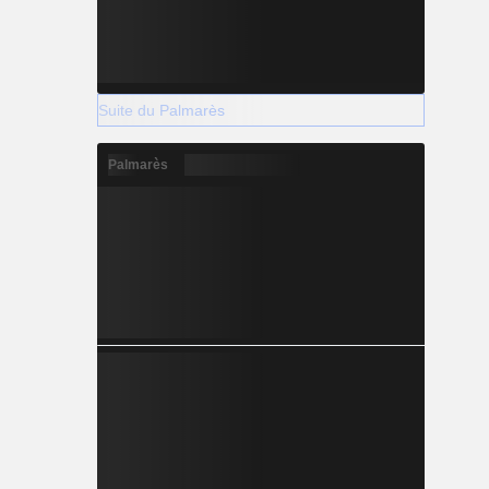
Suite du Palmarès
Palmarès