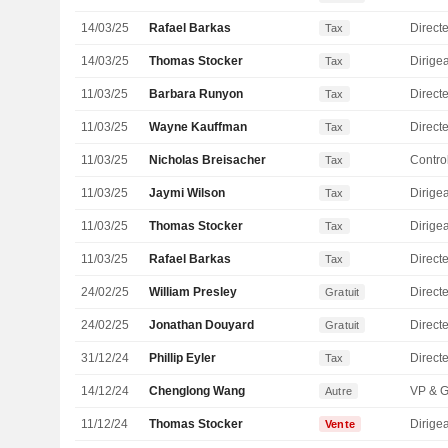
14/03/25
Rafael Barkas
Tax
14/03/25
Thomas Stocker
Tax
11/03/25
Barbara Runyon
Tax
11/03/25
Wayne Kauffman
Directe
Tax
11/03/25
Nicholas Breisacher
Tax
11/03/25
Jaymi Wilson
Tax
11/03/25
Thomas Stocker
Tax
11/03/25
Rafael Barkas
Tax
24/02/25
William Presley
Direct
Gratuit
24/02/25
Jonathan Douyard
Directe
Gratuit
31/12/24
Phillip Eyler
Direct
Tax
14/12/24
Chenglong Wang
Autre
11/12/24
Thomas Stocker
Vente