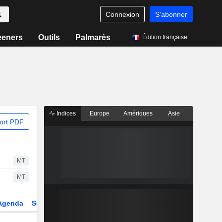
Connexion
S'abonner
eeners
Outils
Palmarès
Édition française
Indices
Europe
Amériques
Asie
ort PDF
MT
MT
Agenda
Secteur
Dérivés
Fonds et ETFs