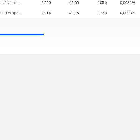
Dirigeant / cadre principal
2 500
42,00
105 k
0,0081%
Directeur des operations
2 914
42,15
123 k
0,0093%