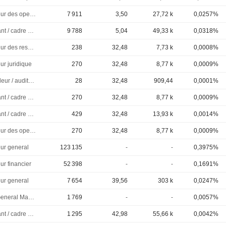
Directeur des operations
7 911
3,50
27,72 k
0,0257%
Dirigeant / cadre principal
9 788
5,04
49,33 k
0,0318%
Directeur des ressources humaines
238
32,48
7,73 k
0,0008%
ur juridique
270
32,48
8,77 k
0,0009%
Controleur / auditeur
28
32,48
909,44
0,0001%
Dirigeant / cadre principal
270
32,48
8,77 k
0,0009%
Dirigeant / cadre principal
429
32,48
13,93 k
0,0014%
Directeur des operations
270
32,48
8,77 k
0,0009%
eur general
123 135
-
-
0,3975%
ur financier
52 398
-
-
0,1691%
eur general
7 654
39,56
303 k
0,0247%
VP & General Manager
1 769
-
-
0,0057%
Dirigeant / cadre principal
1 295
42,98
55,66 k
0,0042%