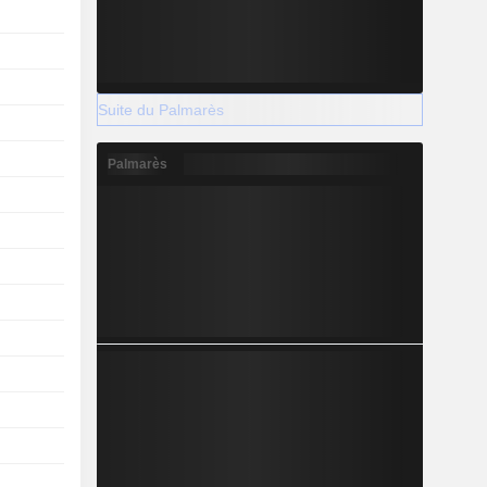
Suite du Palmarès
Palmarès