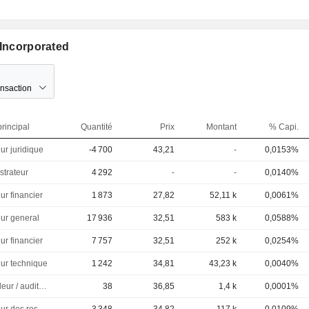
 Incorporated
ansaction
rincipal
Quantité
Prix
Montant
% Capi.
ur juridique
-4 700
43,21
-
0,0153%
strateur
4 292
-
-
0,0140%
ur financier
1 873
27,82
52,11 k
0,0061%
eur general
17 936
32,51
583 k
0,0588%
ur financier
7 757
32,51
252 k
0,0254%
eur technique
1 242
34,81
43,23 k
0,0040%
Controleur / auditeur
38
36,85
1,4 k
0,0001%