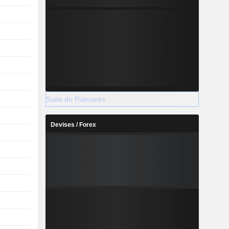
Suite du Palmarès
Devises / Forex