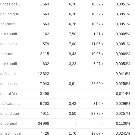
Directeur des operations
1 563
6,76
10,57 k
0,0051%
ur juridique
1 563
6,76
10,57 k
0,0051%
Dirigeant / cadre principal
1 563
6,76
10,57 k
0,0051%
Controleur / auditeur
162
7,50
1,21 k
0,0005%
Directeur des ressources humaines
1 579
7,00
11,05 k
0,0051%
Dirigeant / cadre principal
2 115
9,43
19,95 k
0,0069%
Controleur / auditeur
1 632
3,23
5,27 k
0,0053%
ur financier
12 822
-
-
0,0416%
Directeur des ressources humaines
7 943
3,61
28,69 k
0,0258%
VP & General Manager
3 498
-
-
0,0114%
Dirigeant / cadre principal
9 203
3,43
31,6 k
0,0299%
ur juridique
7 911
3,50
27,72 k
0,0257%
eur general
34 968
-
-
0,1136%
eur technique
7 426
1,76
13,07 k
0,0241%