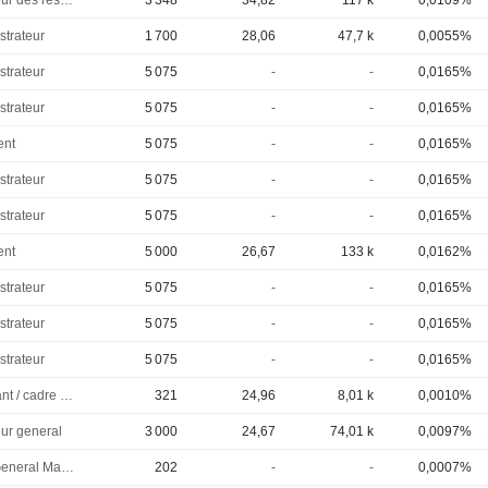
Directeur des ressources humaines
3 348
34,82
117 k
0,0109%
strateur
1 700
28,06
47,7 k
0,0055%
strateur
5 075
-
-
0,0165%
strateur
5 075
-
-
0,0165%
ent
5 075
-
-
0,0165%
strateur
5 075
-
-
0,0165%
strateur
5 075
-
-
0,0165%
ent
5 000
26,67
133 k
0,0162%
strateur
5 075
-
-
0,0165%
strateur
5 075
-
-
0,0165%
strateur
5 075
-
-
0,0165%
Dirigeant / cadre principal
321
24,96
8,01 k
0,0010%
eur general
3 000
24,67
74,01 k
0,0097%
VP & General Manager
202
-
-
0,0007%