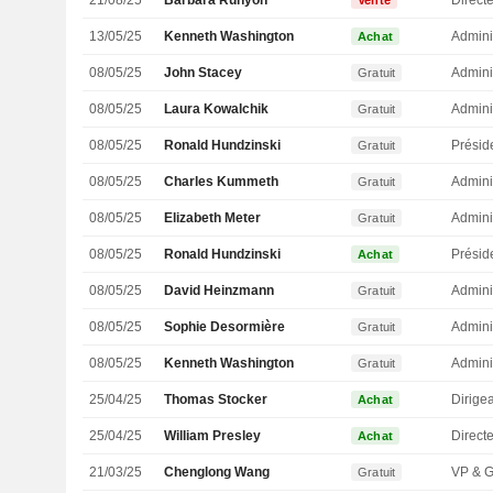
21/08/25
Barbara Runyon
Vente
13/05/25
Kenneth Washington
Admini
Achat
08/05/25
John Stacey
Admini
Gratuit
08/05/25
Laura Kowalchik
Admini
Gratuit
08/05/25
Ronald Hundzinski
Présid
Gratuit
08/05/25
Charles Kummeth
Admini
Gratuit
08/05/25
Elizabeth Meter
Admini
Gratuit
08/05/25
Ronald Hundzinski
Présid
Achat
08/05/25
David Heinzmann
Admini
Gratuit
08/05/25
Sophie Desormière
Admini
Gratuit
08/05/25
Kenneth Washington
Admini
Gratuit
25/04/25
Thomas Stocker
Achat
25/04/25
William Presley
Direct
Achat
21/03/25
Chenglong Wang
Gratuit