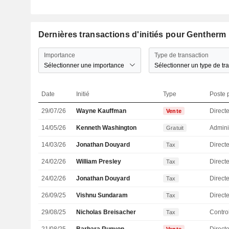
Dernières transactions d'initiés pour Gentherm
Importance
Type de transaction
Sélectionner une importance
Sélectionner un type de tr
Date
Initié
Type
Poste p
29/07/26
Wayne Kauffman
Directe
Vente
14/05/26
Kenneth Washington
Admini
Gratuit
14/03/26
Jonathan Douyard
Directe
Tax
24/02/26
William Presley
Direct
Tax
24/02/26
Jonathan Douyard
Directe
Tax
26/09/25
Vishnu Sundaram
Direct
Tax
29/08/25
Nicholas Breisacher
Tax