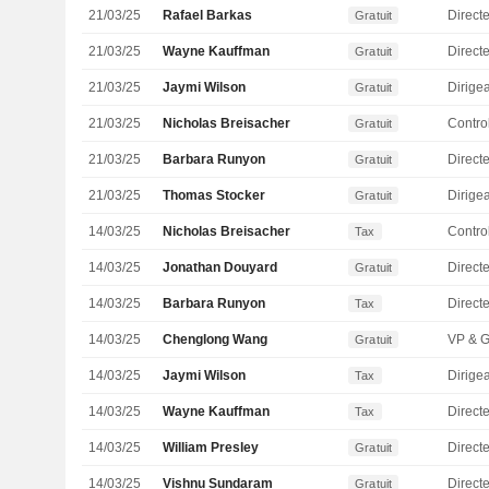
21/03/25
Rafael Barkas
Gratuit
21/03/25
Wayne Kauffman
Directe
Gratuit
21/03/25
Jaymi Wilson
Gratuit
21/03/25
Nicholas Breisacher
Gratuit
21/03/25
Barbara Runyon
Gratuit
21/03/25
Thomas Stocker
Gratuit
14/03/25
Nicholas Breisacher
Tax
14/03/25
Jonathan Douyard
Directe
Gratuit
14/03/25
Barbara Runyon
Tax
14/03/25
Chenglong Wang
Gratuit
14/03/25
Jaymi Wilson
Tax
14/03/25
Wayne Kauffman
Directe
Tax
14/03/25
William Presley
Direct
Gratuit
14/03/25
Vishnu Sundaram
Direct
Gratuit