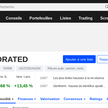
Conseils
Portefeuilles
Listes
Trading
Scr
ORATED
Ajouter à une liste
Rapp
THRM
US37253A1034
Pièces auto, camion, moto
ia. 5j.
Varia. 1 janv.
23/07
Les plus fortes hausses à la mi-séance
,68 %
+13,45 %
23/07
Gentherm : hausse du bénéfice ajusté et du chiffre d'affaires au deuxième trimestre ; relèvement des prévisions pour 2026
Société
Finances
Valorisation
Consensus
Ratings