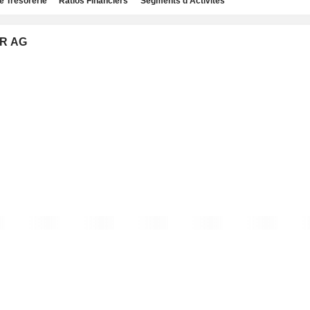
e Trésorerie
Ratios Financiers
Segments d'Activités
ER AG