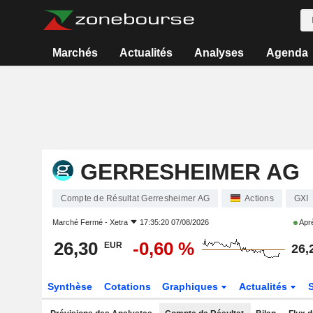
Marchés
Actualités
Analyses
Agenda
GERRESHEIMER AG
Compte de Résultat Gerresheimer AG
Actions
GXI
Marché Fermé -
Xetra
17:35:20 07/08/2026
Aprè
26,30
-0,60 %
EUR
26,
Synthèse
Cotations
Graphiques
Actualités