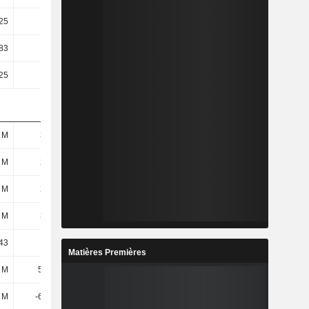
25
1,25
0,04
-
83
37,18
39,35
-0,43
25
0,25
0,25
0,25
 M
385 M
393 M
358 M
 M
271 M
267 M
173 M
 M
221 M
217 M
105 M
 M
389 M
398 M
364 M
43
28,28
23,5
3,46
Matières Premières
 M
53,8 M
41,64 M
35,56 M
2 M
-6,46 M
-7,14 M
-46,96 M