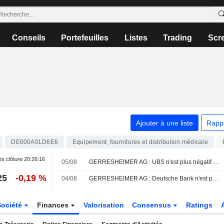
Conseils
Portefeuilles
Listes
Trading
Scr
Ajouter à une liste
Rapp
DE000A0LD6E6
Equipement, fournitures et distribution médicale
s clôture
20:26:16
05/08
GERRESHEIMER AG : UBS n'est plus négatif sur le dossier
25
-0,19 %
04/08
GERRESHEIMER AG : Deutsche Bank n'est pas inspiré par le dossier
Société
Finances
Valorisation
Consensus
Ratings