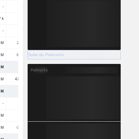
-
-
-2,09 M
-
 k
-529 k
151 k
-12,04 M
-
-
-
-182 M
 M
2,68 M
9,78 M
4,85 M
Suite du Palmarès
 M
-9,19 M
-25,01 M
-57,93 M
 M
167 M
147 M
-330 M
Palmarès
 M
47,34 M
34,5 M
-11,41 M
 M
120 M
112 M
-319 M
-
-
-
-
 M
120 M
112 M
-319 M
7 M
-3,96 M
-2,6 M
-1,59 M