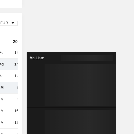
EUR
2023
2024
2025
Md
1,99 Md
2,04 Md
2,32 Md
Ma Liste
Md
1,99 Md
2,04 Md
2,32 Md
Md
1,39 Md
1,43 Md
1,77 Md
 M
597 M
608 M
548 M
 M
373 M
387 M
439 M
 M
16,13 M
22,38 M
22,18 M
 M
-12,72 M
-19,12 M
-17,39 M