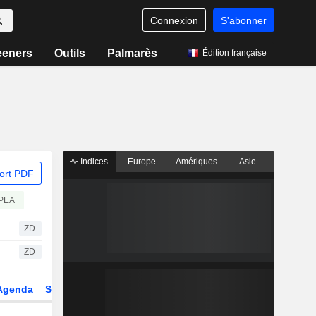
Connexion
S'abonner
eeners
Outils
Palmarès
Édition française
Indices
Europe
Amériques
Asie
ort PDF
PEA
ZD
ZD
Agenda
Secteur
Dérivés
Fonds et ETFs