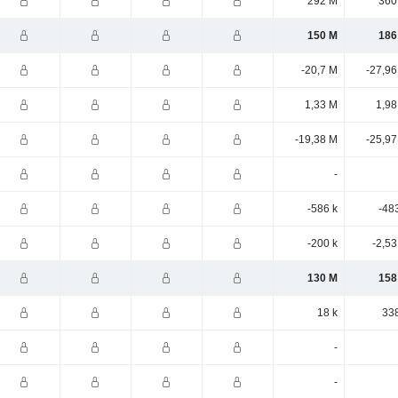
292 M
360
150 M
186
-20,7 M
-27,96
1,33 M
1,98
-19,38 M
-25,97
-
-586 k
-48
-200 k
-2,5
130 M
158
18 k
338
-
-