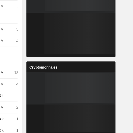
 M
105 M
101 M
-13,96 M
-
277 k
1,04 M
436 k
 M
5,04 M
13,04 M
11,67 M
 M
4,17 M
3,5 M
3,07 M
Cryptomonnaies
 M
18,96 M
65,52 M
85,89 M
 M
4,18 M
4,44 M
5,91 M
 k
1,5 M
1,76 M
2,53 M
 M
2,68 M
2,68 M
3,38 M
 k
1,46 M
-
-
 k
1,46 M
-
-