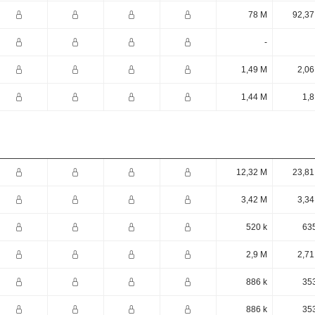
78 M
92,37
-
1,49 M
2,06
1,44 M
1,8
12,32 M
23,81
3,42 M
3,34
520 k
635
2,9 M
2,71
886 k
353
886 k
353