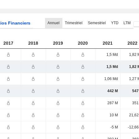
ios Financiers
Annuel
Trimestriel
Semestriel
YTD
LTM
2017
2018
2019
2020
2021
2022
1,5 Md
1,82 
1,5 Md
1,82 
1,06 Md
1,27 
442 M
547
287 M
351
10 M
21,62
-5 M
-12,66