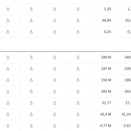
1,25
1,
46,84
40,
0,25
0,
280 M
340
197 M
236
150 M
186
283 M
344
31,77
27,
45,4 M
41,24
-4,77 M
-2,6