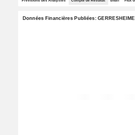
Prévisions des Analystes
Compte de Résultat
Bilan
Flux d
Données Financières Publiées: GERRESHEIM