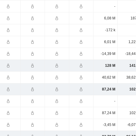
-
6,08 M
187
-172 k
6,01 M
1,22
-14,39 M
-18,44
128 M
141
40,62 M
38,62
87,24 M
102
-
87,24 M
102
-3,45 M
-6,0