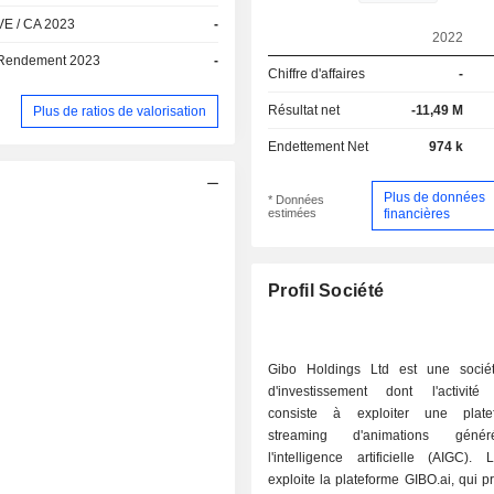
VE / CA 2023
-
2022
Rendement 2023
-
Chiffre d'affaires
-
Résultat net
-11,49 M
Plus de ratios de valorisation
Endettement Net
974 k
Plus de données
* Données
estimées
financières
Profil Société
Gibo Holdings Ltd est une socié
d'investissement dont l'activité 
consiste à exploiter une plat
streaming d'animations géné
l'intelligence artificielle (AIGC).
exploite la plateforme GIBO.ai, qui 