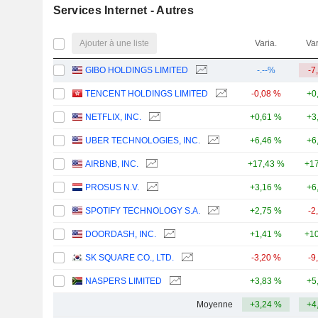
Services Internet - Autres
Ajouter à une liste
Varia.
Var
GIBO HOLDINGS LIMITED
-.--%
-7
TENCENT HOLDINGS LIMITED
-0,08 %
+0
NETFLIX, INC.
+0,61 %
+3
UBER TECHNOLOGIES, INC.
+6,46 %
+6
AIRBNB, INC.
+17,43 %
+17
PROSUS N.V.
+3,16 %
+6
SPOTIFY TECHNOLOGY S.A.
+2,75 %
-2
DOORDASH, INC.
+1,41 %
+10
SK SQUARE CO., LTD.
-3,20 %
-9
NASPERS LIMITED
+3,83 %
+5
Moyenne
+3,24 %
+4