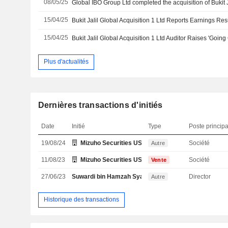
08/05/25
15/04/25
15/04/25
Bukit Jalil Global Acquisition 1 Ltd Auditor Raises 'Goin
Plus d'actualités
Dernières transactions d'initiés
Date
Initié
Type
Poste principa
19/08/24
Mizuho Securities USA LLC
Société
Autre
11/08/23
Mizuho Securities USA LLC
Société
Vente
27/06/23
Suwardi bin Hamzah Syakir Suwardi
Director
Autre
Historique des transactions