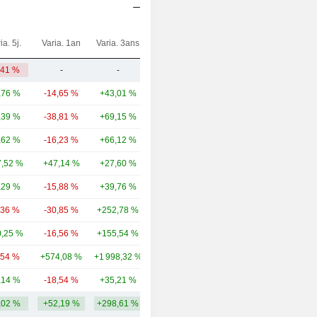
ia. 5j.
Varia. 1an
Varia. 3ans
Capi.($)
,41 %
-
-
4,32 M
,76 %
-14,65 %
+43,01 %
548 Md
,39 %
-38,81 %
+69,15 %
309 Md
,62 %
-16,23 %
+66,12 %
153 Md
,52 %
+47,14 %
+27,60 %
105 Md
,29 %
-15,88 %
+39,76 %
104 Md
,36 %
-30,85 %
+252,78 %
100 Md
,25 %
-16,56 %
+155,54 %
93,7 Md
,54 %
+574,08 %
+1 998,32 %
87,74 Md
,14 %
-18,54 %
+35,21 %
42,53 Md
,02 %
+52,19 %
+298,61 %
171,44 Md