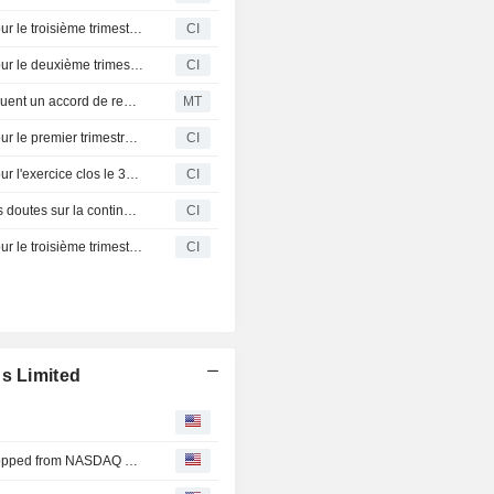
Bukit Jalil Global Acquisition 1 Ltd publie ses résultats pour le troisième trimestre et les neuf mois clos le 30 septembre 2024
CI
Bukit Jalil Global Acquisition 1 Ltd publie ses résultats pour le deuxième trimestre et le semestre clos le 30 juin 2024
CI
Bukit Jalil Global Acquisition 1 et Global IBO Group concluent un accord de regroupement d'entreprises
MT
Bukit Jalil Global Acquisition 1 Ltd publie ses résultats pour le premier trimestre clos le 31 mars 2024
CI
Bukit Jalil Global Acquisition 1 Ltd publie ses résultats pour l'exercice clos le 31 décembre 2023
CI
L'auditeur de Bukit Jalil Global Acquisition 1 Ltd émet des doutes sur la continuité de l'exploitation
CI
Bukit Jalil Global Acquisition 1 Ltd publie ses résultats pour le troisième trimestre et les neuf mois clos le 30 septembre 2023
CI
gs Limited
Bukit Jalil Global Acquisition 1 Ltd(NasdaqCM:BUJA) dropped from NASDAQ Composite Index