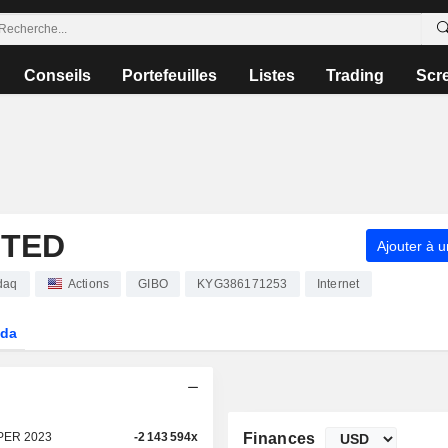
Conseils
Portefeuilles
Listes
Trading
Scr
ITED
Ajouter à u
daq
Actions
GIBO
KYG386171253
Internet
da
PER 2023
-2 143 594x
Finances