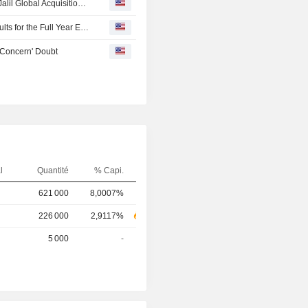
Global IBO Group Ltd completed the acquisition of Bukit Jalil Global Acquisition 1 Ltd from Bukit Jalil Global Investment Ltd. in a reverse merger transaction.
Bukit Jalil Global Acquisition 1 Ltd Reports Earnings Results for the Full Year Ended December 31, 2024
g Concern' Doubt
l
Quantité
% Capi.
621 000
8,0007%
226 000
2,9117%
5 000
-