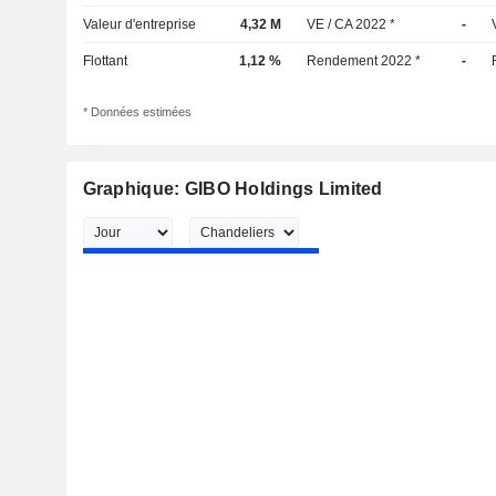
Valeur d'entreprise
4,32 M
VE / CA 2022 *
-
Flottant
1,12 %
Rendement 2022 *
-
* Données estimées
Graphique: GIBO Holdings Limited