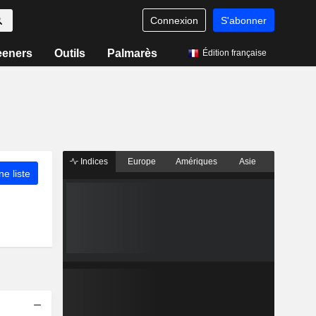
Connexion
S'abonner
eeners
Outils
Palmarès
Édition française
Indices
Europe
Amériques
Asie
ne liste