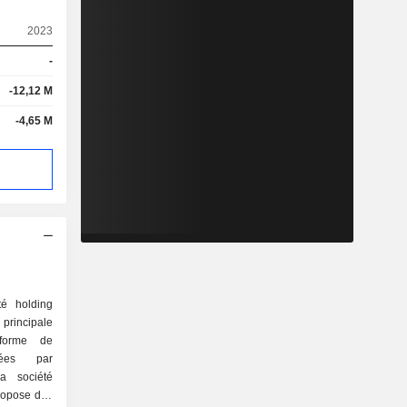
2023
-
-12,12 M
-4,65 M
té holding
principale
eforme de
rées par
 La société
propose des