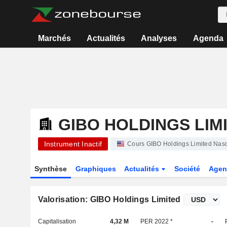
Marchés
Actualités
Analyses
Agenda
GIBO HOLDINGS LIM
Instrument Inactif
Cours GIBO Holdings Limited Nas
Synthèse
Graphiques
Actualités
Société
Agen
Valorisation: GIBO Holdings Limited
Capitalisation
4,32 M
PER 2022 *
-