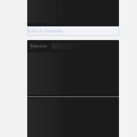
Suite du Palmarès
Palmarès