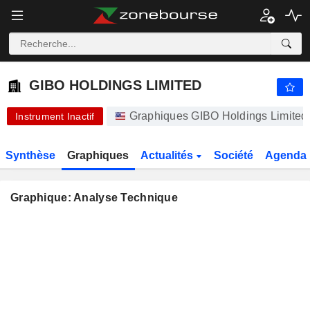
-.-
GIBO HOLDINGS LIMITED
1,250
$
-
%
GIBO HOLDINGS LIMITED
Graphiques GIBO Holdings Limite
Instrument Inactif
Synthèse
Graphiques
Actualités
Société
Agenda
Graphique: Analyse Technique