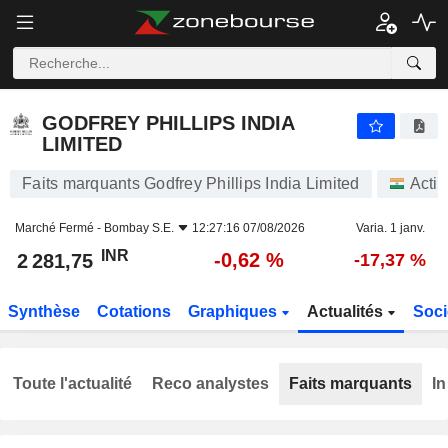
GODFREY PHILLIPS INDIA LIMITED
2 281,75
₹
-0,62 %
GODFREY PHILLIPS INDIA
LIMITED
Faits marquants Godfrey Phillips India Limited
Acti
Marché Fermé -
Bombay S.E.
12:27:16 07/08/2026
Varia. 1 janv.
INR
-0,62 %
2 281,75
-17,37 %
Synthèse
Cotations
Graphiques
Actualités
Soci
Toute l'actualité
Reco analystes
Faits marquants
In