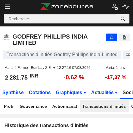
GODFREY PHILLIPS INDIA LIMITED
2 281,75
₹
-0,62 %
GODFREY PHILLIPS INDIA
LIMITED
Transactions d'initiés Godfrey Phillips India Limited
Marché Fermé -
Bombay S.E.
12:27:16 07/08/2026
Varia. 1 janv.
INR
-0,62 %
2 281,75
-17,37 %
Synthèse
Cotations
Graphiques
Actualités
Soci
Profil
Gouvernance
Actionnariat
Transactions d'initiés
Historique des transactions d'initiés