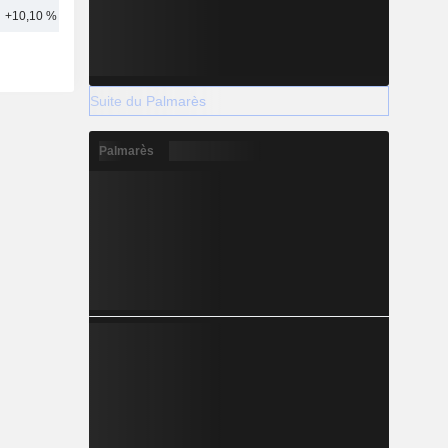
+10,10 %
24
Suite du Palmarès
Palmarès