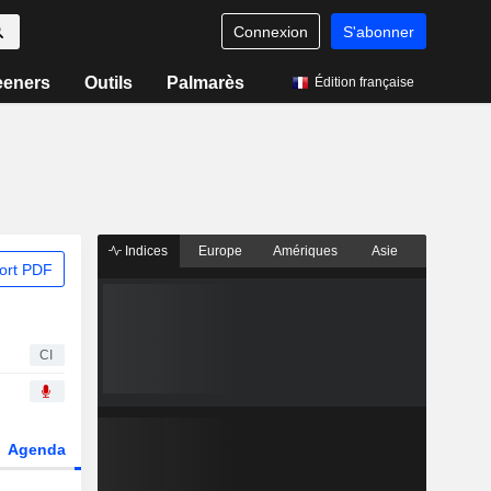
Connexion
S'abonner
eeners
Outils
Palmarès
Édition française
Indices
Europe
Amériques
Asie
ort PDF
CI
Agenda
Secteur
Dérivés
Fonds et ETFs