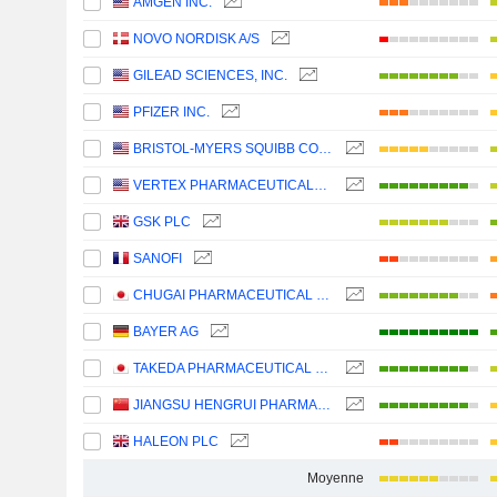
AMGEN INC.
NOVO NORDISK A/S
GILEAD SCIENCES, INC.
PFIZER INC.
BRISTOL-MYERS SQUIBB COMPANY
VERTEX PHARMACEUTICALS INCORPORATED
GSK PLC
SANOFI
CHUGAI PHARMACEUTICAL CO., LTD.
BAYER AG
TAKEDA PHARMACEUTICAL COMPANY LIMITED
JIANGSU HENGRUI PHARMACEUTICALS CO.,LTD
HALEON PLC
Moyenne