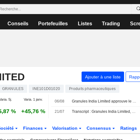
Conseils
Portefeuilles
Listes
Trading
Scr
MITED
Ajouter à une liste
Rapp
GRANULES
INE101D01020
Produits pharmaceutiques
Varia. 5j.
Varia. 1 janv.
06/08
Granules India Limited approuve le dividende final pour l'exercice 2025-2026
5,87 %
+45,76 %
21/07
Transcript : Granules India Limited, Q1 2027 Earnings Call, Jul 21, 2026
Société
Finances
Valorisation
Consensus
Ratings