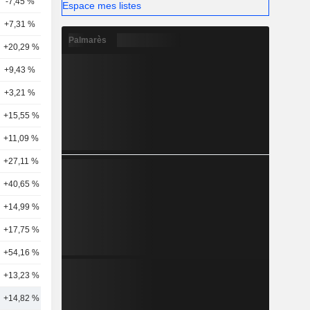
-7,45 %
29
Espace mes listes
+7,31 %
24
Palmarès
+20,29 %
27
+9,43 %
26
+3,21 %
24
+15,55 %
25
+11,09 %
20
+27,11 %
23
+40,65 %
15
+14,99 %
18
+17,75 %
16
+54,16 %
15
+13,23 %
17
+14,82 %
21