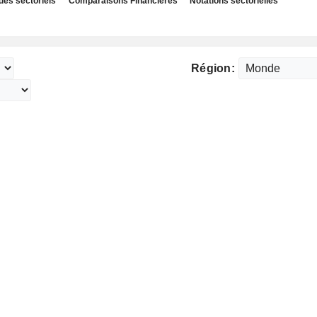
des sectoriels
Comparaisons Financières
Notations sectorielles
Région: