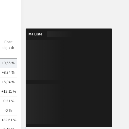
Ma Liste
Ecart
Nbr
obj. / dr
d'analystes
+9,65 %
8
+8,84 %
26
+6,04 %
22
+12,11 %
28
-0,21 %
18
-0 %
21
+32,61 %
22