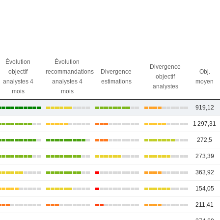
Évolution
Évolution
Divergence
objectif
recommandations
Divergence
Obj.
objectif
analystes 4
analystes 4
estimations
moyen
analystes
mois
mois
919,12
1 297,31
272,5
273,39
363,92
154,05
211,41