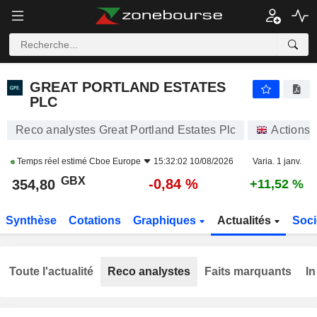
GREAT PORTLAND ESTATES PLC
354,80
p
-0,84 %
GREAT PORTLAND ESTATES
PLC
Reco analystes Great Portland Estates Plc
Actions
Temps réel estimé
Cboe Europe
15:32:02 10/08/2026
Varia. 1 janv.
GBX
-0,84 %
354,80
+11,52 %
Synthèse
Cotations
Graphiques
Actualités
Soci
Toute l'actualité
Reco analystes
Faits marquants
In