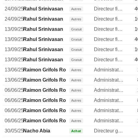
24/09/25
Rahul Srinivasan
Directeur financier
4
Autres
24/09/25
Rahul Srinivasan
Directeur financier
1
Autres
13/09/25
Rahul Srinivasan
Directeur financier
1
Gratuit
13/09/25
Rahul Srinivasan
Directeur financier
4
Gratuit
13/09/25
Rahul Srinivasan
Directeur financier
1
Gratuit
13/09/25
Rahul Srinivasan
Directeur financier
4
Gratuit
13/06/25
Raimon Grifols Roura
Administrateur
Autres
13/06/25
Raimon Grifols Roura
Administrateur
Autres
06/06/25
Raimon Grifols Roura
Administrateur
Autres
06/06/25
Raimon Grifols Roura
Administrateur
Autres
06/06/25
Raimon Grifols Roura
Administrateur
Autres
06/06/25
Raimon Grifols Roura
Administrateur
Autres
30/05/25
Nacho Abia
Directeur general
Achat