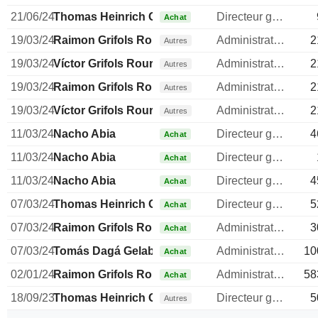
21/06/24
Thomas Heinrich Glanzmann
Directeur general
Achat
19/03/24
Raimon Grifols Roura
Administrateur
2
Autres
19/03/24
Víctor Grifols Roura
Administrateur
2
Autres
19/03/24
Raimon Grifols Roura
Administrateur
2
Autres
19/03/24
Víctor Grifols Roura
Administrateur
2
Autres
11/03/24
Nacho Abia
Directeur general
4
Achat
11/03/24
Nacho Abia
Directeur general
Achat
11/03/24
Nacho Abia
Directeur general
4
Achat
07/03/24
Thomas Heinrich Glanzmann
Directeur general
5
Achat
07/03/24
Raimon Grifols Roura
Administrateur
3
Achat
07/03/24
Tomás Dagá Gelabert
Administrateur
10
Achat
02/01/24
Raimon Grifols Roura
Administrateur
58
Achat
18/09/23
Thomas Heinrich Glanzmann
Directeur general
5
Autres