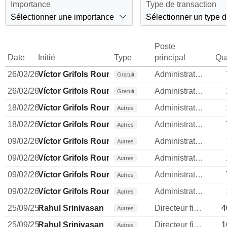
Importance
Type de transaction
Sélectionner une importance
Sélectionner un type d
Poste
Date
Initié
Type
principal
Qua
26/02/26
Víctor Grifols Roura
Administrateur
Gratuit
26/02/26
Víctor Grifols Roura
Administrateur
Gratuit
18/02/26
Víctor Grifols Roura
Administrateur
Autres
18/02/26
Víctor Grifols Roura
Administrateur
Autres
09/02/26
Víctor Grifols Roura
Administrateur
Autres
09/02/26
Víctor Grifols Roura
Administrateur
Autres
09/02/26
Víctor Grifols Roura
Administrateur
Autres
09/02/26
Víctor Grifols Roura
Administrateur
Autres
25/09/25
Rahul Srinivasan
Directeur financier
4
Autres
25/09/25
Rahul Srinivasan
Directeur financier
1
Autres