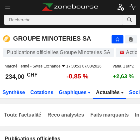
GROUPE MINOTERIES SA
234,00
CHF
-0,85 %
GROUPE MINOTERIES SA
Publications officielles Groupe Minoteries SA
Actio
Marché Fermé -
Swiss Exchange
17:30:53 07/08/2026
Varia. 1 janv.
CHF
-0,85 %
234,00
+2,63 %
Synthèse
Cotations
Graphiques
Actualités
Soci
Toute l'actualité
Reco analystes
Faits marquants
In
Publications officielles