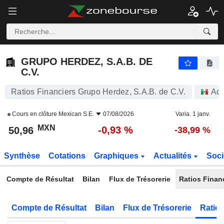
GRUPO HERDEZ, S.A.B. DE C.V.
50,96
$
-0,93 %
GRUPO HERDEZ, S.A.B. DE
C.V.
Ratios Financiers Grupo Herdez, S.A.B. de C.V.
Act
Cours en clôture
Mexican S.E.
07/08/2026
Varia. 1 janv.
MXN
-0,93 %
50,96
-38,99 %
Synthèse
Cotations
Graphiques
Actualités
Soci
Compte de Résultat
Bilan
Flux de Trésorerie
Ratios Finan
Compte de Résultat
Bilan
Flux de Trésorerie
Ratios