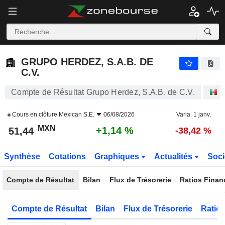
GRUPO HERDEZ, S.A.B. DE C.V.
51,44
$
+1,14 %
GRUPO HERDEZ, S.A.B. DE
C.V.
Compte de Résultat Grupo Herdez, S.A.B. de C.V.
A
Cours en clôture
Mexican S.E.
06/08/2026
Varia. 1 janv.
MXN
+1,14 %
51,44
-38,42 %
Synthèse
Cotations
Graphiques
Actualités
Soci
Compte de Résultat
Bilan
Flux de Trésorerie
Ratios Finan
Compte de Résultat
Bilan
Flux de Trésorerie
Ratios