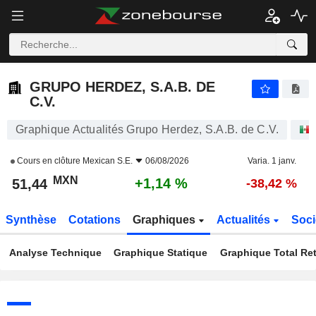
GRUPO HERDEZ, S.A.B. DE C.V.
51,44
$
+1,14 %
GRUPO HERDEZ, S.A.B. DE
C.V.
Graphique Actualités Grupo Herdez, S.A.B. de C.V.
Cours en clôture
Mexican S.E.
06/08/2026
Varia. 1 janv.
MXN
+1,14 %
51,44
-38,42 %
Synthèse
Cotations
Graphiques
Actualités
Soci
Analyse Technique
Graphique Statique
Graphique Total Re