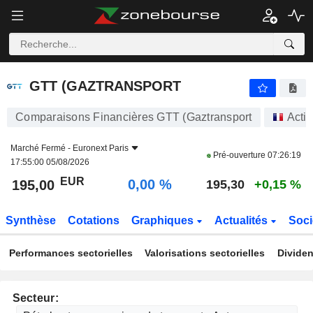
GTT (GAZTRANSPORT
195,00
€
0,00 %
GTT (GAZTRANSPORT
Comparaisons Financières GTT (Gaztransport
Acti
Marché Fermé -
Euronext Paris
Pré-ouverture
07:26:19
17:55:00 05/08/2026
EUR
0,00 %
195,00
195,30
+0,15 %
Synthèse
Cotations
Graphiques
Actualités
Soci
Performances sectorielles
Valorisations sectorielles
Dividen
Secteur: