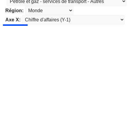
Région:
Axe X: