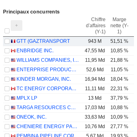
Principaux concurrents
Chiffre
Marge
d'affaires
nette (Y-
E
(Y-1)
1)
GTT (GAZTRANSPORT
943 M
51,51 %
ENBRIDGE INC.
47,55 Md
10,85 %
WILLIAMS COMPANIES, INC.
11,95 Md
21,88 %
ENTERPRISE PRODUCTS PARTNERS L.P.
52,6 Md
11,05 %
KINDER MORGAN, INC.
16,94 Md
18,04 %
TC ENERGY CORPORATION
11,11 Md
22,31 %
MPLX LP
13 Md
37,79 %
TARGA RESOURCES CORP.
17,03 Md
10,88 %
ONEOK, INC.
33,63 Md
10,09 %
CHENIERE ENERGY PARTNERS, L.P.
10,76 Md
27,77 %
PEMBINA PIPELINE CORPORATION
5,67 Md
19,93 %