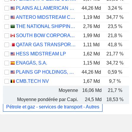
PLAINS ALL AMERICAN PIPELINE, L.P.
44,26 Md
3,24 %
ANTERO MIDSTREAM CORPORATION
1,19 Md
34,77 %
THE NATIONAL SHIPPING COMPANY OF SAUDI ARABIA
2,76 Md
23,5 %
SOUTH BOW CORPORATION
1,99 Md
21,8 %
QATAR GAS TRANSPORT COMPANY LIMITED (NAKILAT) (QPSC)
1,11 Md
41,8 %
HESS MIDSTREAM LP
1,62 Md
21,77 %
ENAGÁS, S.A.
1,15 Md
34,72 %
PLAINS GP HOLDINGS, L.P.
44,26 Md
0,59 %
CMB.TECH NV
1,67 Md
9,7 %
Moyenne
16,06 Md
21,7 %
Moyenne pondérée par Capi.
24,5 Md
18,53 %
Pétrole et gaz - services de transport - Autres