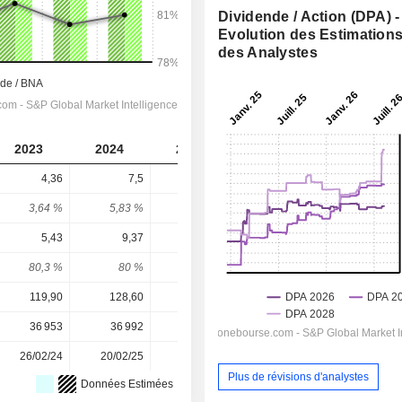
Dividende / Action (DPA) -
Evolution des Estimation
des Analystes
2023
2024
2025
2026
2027
4,36
7,5
8,94
9,182
9,731
3,64 %
5,83 %
5,71 %
4,67 %
4,94 %
5,43
9,37
11,12
11,24
12,11
80,3 %
80 %
80,4 %
81,7 %
80,4 %
119,90
128,60
156,60
196,80
196,80
36 953
36 992
37 065
37 079
-
26/02/24
20/02/25
19/02/26
-
-
Plus de révisions d'analystes
Données Estimées