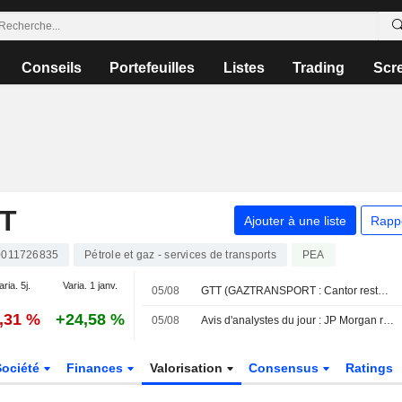
Conseils
Portefeuilles
Listes
Trading
Scr
T
Ajouter à une liste
Rapp
011726835
Pétrole et gaz - services de transports
PEA
aria. 5j.
Varia. 1 janv.
05/08
GTT (GAZTRANSPORT : Cantor reste à l'achat
0,31 %
+24,58 %
05/08
Avis d'analystes du jour : JP Morgan repasse positif sur Nexans, nouveaux suivis sur Assystem et GTT
Société
Finances
Valorisation
Consensus
Ratings