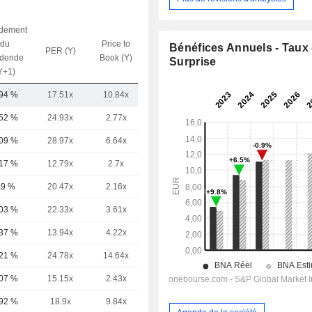
dement
du
Price to
Bénéfices Annuels - Taux
PER (Y)
VE / CA (Y)
idende
Book (Y)
Surprise
Y+1)
,94 %
17.51x
10.84x
9.09x
,52 %
24.93x
2.77x
3.3x
,09 %
28.97x
6.64x
9.82x
,17 %
12.79x
2.7x
1.85x
,9 %
20.47x
2.16x
5.54x
,03 %
22.33x
3.61x
9.59x
,37 %
13.94x
4.22x
6.51x
,21 %
24.78x
14.64x
3.9x
,07 %
15.15x
2.43x
2.13x
,92 %
18.9x
9.84x
3.94x