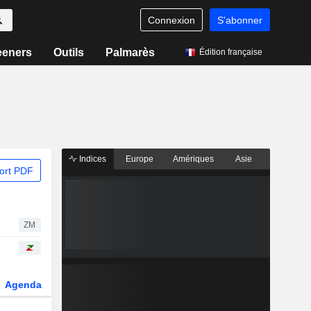
Connexion
S'abonner
eeners
Outils
Palmarès
Édition française
Indices
Europe
Amériques
Asie
ort PDF
ZM
Agenda
Secteur
Dérivés
Fonds et ETFs