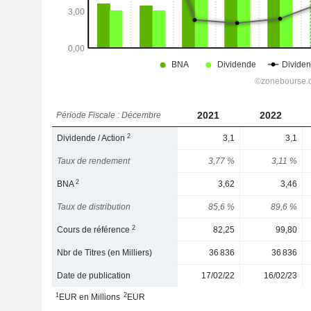
2021
2022
Période Fiscale : Décembre
2
Dividende / Action
3,1
3,1
Taux de rendement
3,77 %
3,11 %
2
BNA
3,62
3,46
Taux de distribution
85,6 %
89,6 %
2
Cours de référence
82,25
99,80
Nbr de Titres (en Milliers)
36 836
36 836
Date de publication
17/02/22
16/02/23
1
2
EUR en Millions
EUR