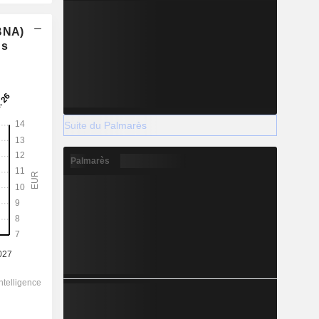
(BNA)
ns
Suite du Palmarès
Palmarès