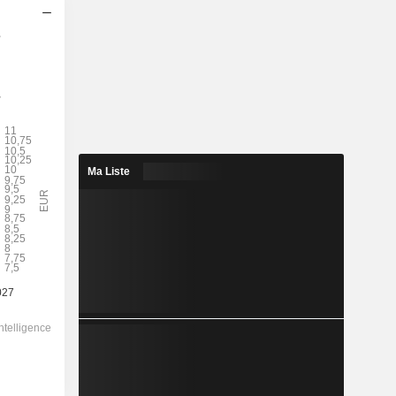
s
2028
Ma Liste
10,61
5,39 %
13,1
81 %
196,80
-
-