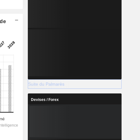
 de
Suite du Palmarès
Devises / Forex