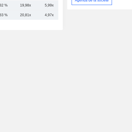
Agenda de la société
,82 %
19,98x
5,99x
5,57x
,83 %
20,81x
4,97x
5,29x