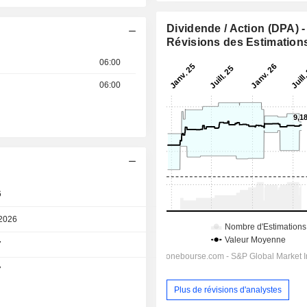
Dividende / Action (DPA) -
Révisions des Estimation
06:00
06:00
6
Après séance
2026
Après séance
7
Après séance
7
Jour
Plus de révisions d'analystes