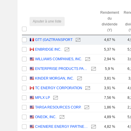
Rendement
Ren
du
Ajouter à une liste
dividende
div
(Y)
(
GTT (GAZTRANSPORT
4,67 %
4
ENBRIDGE INC.
5,37 %
5
WILLIAMS COMPANIES, INC.
2,94 %
3
ENTERPRISE PRODUCTS PARTNERS L.P.
5,9 %
6
KINDER MORGAN, INC.
3,81 %
3
TC ENERGY CORPORATION
3,91 %
4
MPLX LP
7,56 %
8
TARGA RESOURCES CORP.
1,86 %
2
ONEOK, INC.
4,89 %
5
CHENIERE ENERGY PARTNERS, L.P.
4,82 %
4