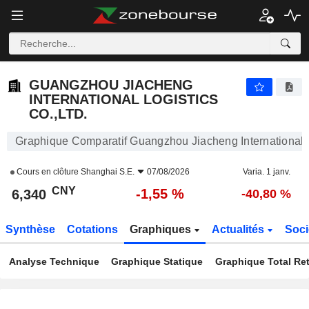
GUANGZHOU JIACHENG INTERNATIONAL LOGISTICS CO.,LTD.
6,340
¥
-1,55 %
GUANGZHOU JIACHENG
INTERNATIONAL LOGISTICS
CO.,LTD.
Graphique Comparatif Guangzhou Jiacheng International L
Cours en clôture
Shanghai S.E.
07/08/2026
Varia. 1 janv.
CNY
-1,55 %
6,340
-40,80 %
Synthèse
Cotations
Graphiques
Actualités
Soci
Analyse Technique
Graphique Statique
Graphique Total Re