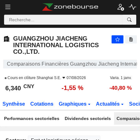
GUANGZHOU JIACHENG INTERNATIONAL LOGISTICS CO.,LTD.
6,340
¥
-1,55 %
GUANGZHOU JIACHENG
INTERNATIONAL LOGISTICS
CO.,LTD.
Comparaisons Financières Guangzhou Jiacheng Internation
Cours en clôture
Shanghai S.E.
07/08/2026
Varia. 1 janv.
CNY
-1,55 %
6,340
-40,80 %
Synthèse
Cotations
Graphiques
Actualités
Soci
Performances sectorielles
Dividendes sectoriels
Comparais