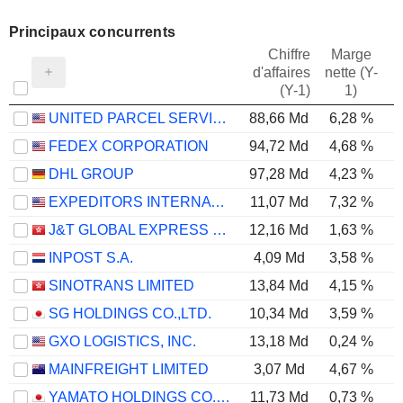
Principaux concurrents
Chiffre
Marge
d'affaires
nette (Y-
E
(Y-1)
1)
UNITED PARCEL SERVICE, INC.
88,66 Md
6,28 %
FEDEX CORPORATION
94,72 Md
4,68 %
DHL GROUP
97,28 Md
4,23 %
EXPEDITORS INTERNATIONAL OF WASHINGTON INC.
11,07 Md
7,32 %
J&T GLOBAL EXPRESS LIMITED
12,16 Md
1,63 %
INPOST S.A.
4,09 Md
3,58 %
SINOTRANS LIMITED
13,84 Md
4,15 %
SG HOLDINGS CO.,LTD.
10,34 Md
3,59 %
GXO LOGISTICS, INC.
13,18 Md
0,24 %
MAINFREIGHT LIMITED
3,07 Md
4,67 %
YAMATO HOLDINGS CO., LTD.
11,73 Md
0,73 %