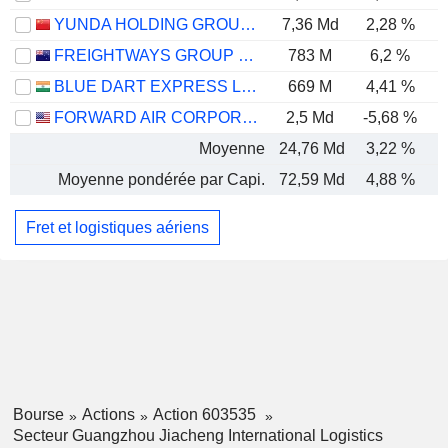
YUNDA HOLDING GROUP CO., LTD.
7,36 Md
2,28 %
FREIGHTWAYS GROUP LIMITED
783 M
6,2 %
BLUE DART EXPRESS LIMITED
669 M
4,41 %
FORWARD AIR CORPORATION
2,5 Md
-5,68 %
Moyenne
24,76 Md
3,22 %
Moyenne pondérée par Capi.
72,59 Md
4,88 %
Fret et logistiques aériens
Bourse
Actions
Action 603535
Secteur Guangzhou Jiacheng International Logistics