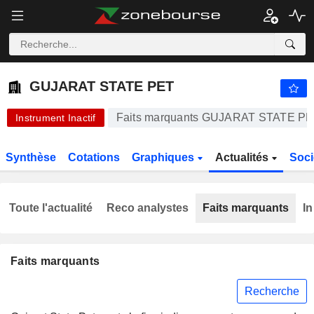
GUJARAT STATE PET
268,35
₹
-7,13 %
GUJARAT STATE PET
Faits marquants GUJARAT STATE P
Instrument Inactif
Synthèse
Cotations
Graphiques
Actualités
Soci
Toute l'actualité
Reco analystes
Faits marquants
In
Faits marquants
Recherche