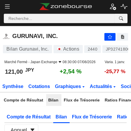
GURUNAVI, INC.
121,00
¥
+2,54 %
GURUNAVI, INC.
Bilan Gurunavi, Inc.
Actions
2440
JP32741800
Marché Fermé -
Japan Exchange
08:30:00 07/08/2026
Varia. 1 janv.
JPY
+2,54 %
121,00
-25,77 %
Synthèse
Cotations
Graphiques
Actualités
Soci
Compte de Résultat
Bilan
Flux de Trésorerie
Ratios Finan
Compte de Résultat
Bilan
Flux de Trésorerie
Ratios
Annuel