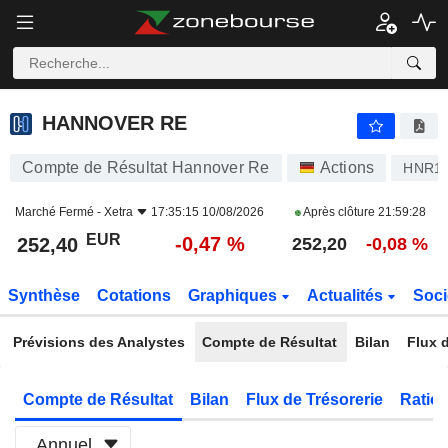
HANNOVER RE
252,40
€
-0,47 %
HANNOVER RE
Compte de Résultat Hannover Re
Actions
HNR1
Marché Fermé -
Xetra
17:35:15 10/08/2026
Après clôture
21:59:28
EUR
-0,47 %
252,40
252,20
-0,08 %
Synthèse
Cotations
Graphiques
Actualités
Soci
Prévisions des Analystes
Compte de Résultat
Bilan
Flux d
Compte de Résultat
Bilan
Flux de Trésorerie
Ratios
Annuel