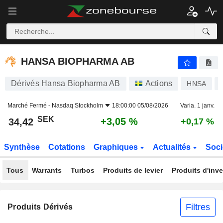
HANSA BIOPHARMA AB
34,42
kr
+3,05 %
HANSA BIOPHARMA AB
Dérivés Hansa Biopharma AB
Actions
HNSA
Marché Fermé -
Nasdaq Stockholm
18:00:00 05/08/2026
Varia. 1 janv.
SEK
+3,05 %
34,42
+0,17 %
Synthèse
Cotations
Graphiques
Actualités
Soci
Tous
Warrants
Turbos
Produits de levier
Produits d'inv
Filtres
Produits Dérivés