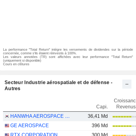
La performance "Total Return" intègre les versements de dividendes sur la période
concernée, comme s'ils étaient réinvestis à 100%.
Les valeurs annotées (TR) sont affichées avec leur performance "Total Return"
(uniquement si disponible)
Cours en clôtures
Secteur Industrie aérospatiale et de défense -
Autres
Croissanc
Capi.
Revenus
HANWHA AEROSPACE CO., LTD.
36,41 Md
GE AEROSPACE
396 Md
RTX CORPORATION
300 Md