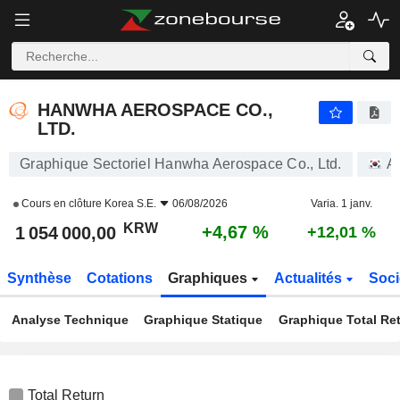
HANWHA AEROSPACE CO., LTD.
1 054 000,00
₩
+4,67 %
HANWHA AEROSPACE CO.,
LTD.
Graphique Sectoriel Hanwha Aerospace Co., Ltd.
A
Cours en clôture
Korea S.E.
06/08/2026
Varia. 1 janv.
KRW
+4,67 %
1 054 000,00
+12,01 %
Synthèse
Cotations
Graphiques
Actualités
Soci
Analyse Technique
Graphique Statique
Graphique Total Re
Total Return